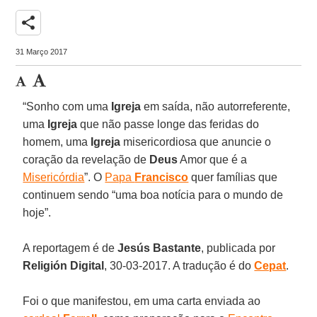
share
31 Março 2017
“Sonho com uma
Igreja
em saída, não autorreferente,
uma
Igreja
que não passe longe das feridas do
homem, uma
Igreja
misericordiosa que anuncie o
coração da revelação de
Deus
Amor que é a
Misericórdia
”. O
Papa
Francisco
quer famílias que
continuem sendo “uma boa notícia para o mundo de
hoje”.
A reportagem é de
Jesús Bastante
, publicada por
Religión Digital
, 30-03-2017. A tradução é do
Cepat
.
Foi o que manifestou, em uma carta enviada ao