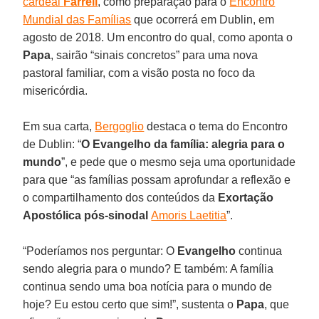
cardeal
Farrell
, como preparação para o
Encontro
Mundial das Famílias
que ocorrerá em Dublin, em
agosto de 2018. Um encontro do qual, como aponta o
Papa
, sairão “sinais concretos” para uma nova
pastoral familiar, com a visão posta no foco da
misericórdia.
Em sua carta,
Bergoglio
destaca o tema do Encontro
de Dublin: “
O Evangelho da família: alegria para o
mundo
”, e pede que o mesmo seja uma oportunidade
para que “as famílias possam aprofundar a reflexão e
o compartilhamento dos conteúdos da
Exortação
Apostólica pós-sinodal
Amoris Laetitia
”.
“Poderíamos nos perguntar: O
Evangelho
continua
sendo alegria para o mundo? E também: A família
continua sendo uma boa notícia para o mundo de
hoje? Eu estou certo que sim!”, sustenta o
Papa
, que