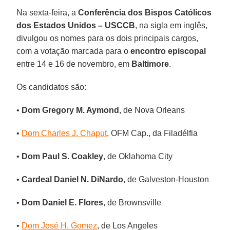
Na sexta-feira, a
Conferência dos Bispos Católicos
dos Estados Unidos – USCCB
, na sigla em inglês,
divulgou os nomes para os dois principais cargos,
com a votação marcada para o
encontro episcopal
entre 14 e 16 de novembro, em
Baltimore
.
Os candidatos são:
•
Dom Gregory M. Aymond
, de Nova Orleans
•
Dom Charles J. Chaput
, OFM Cap., da Filadélfia
•
Dom Paul S. Coakley
, de Oklahoma City
•
Cardeal Daniel N. DiNardo
, de Galveston-Houston
•
Dom Daniel E. Flores
, de Brownsville
•
Dom José H. Gomez
, de Los Angeles