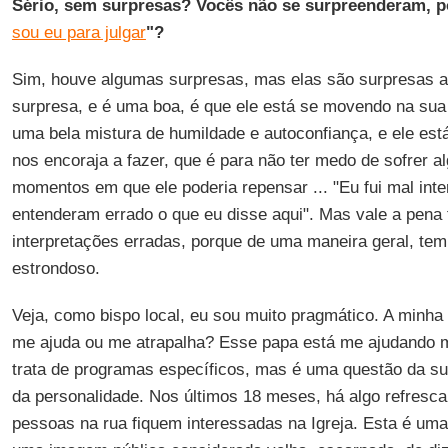
Sério, sem surpresas? Vocês não se surpreenderam, p
sou eu para julgar
"?
Sim, houve algumas surpresas, mas elas são ​​surpresas 
surpresa, e é uma boa, é que ele está se movendo na sua 
uma bela mistura de humildade e autoconfiança, e ele está
nos encoraja a fazer, que é para não ter medo de sofrer a
momentos em que ele poderia repensar ... "Eu fui mal inte
entenderam errado o que eu disse aqui". Mas vale a pena 
interpretações erradas, porque de uma maneira geral, te
estrondoso.
Veja, como bispo local, eu sou muito pragmático. A minh
me ajuda ou me atrapalha? Esse papa está me ajudando m
trata de programas específicos, mas é uma questão da su
da personalidade. Nos últimos 18 meses, há algo refresca
pessoas na rua fiquem interessadas ​​na Igreja. Esta é um