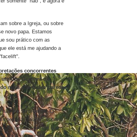
er somente "não", e agora é
am sobre a Igreja, ou sobre
sse novo papa. Estamos
ue sou prático com as
que ele está me ajudando a
acelift".
rpretações concorrentes
e um Che Guevara de
udo mais. Ele quase parece
te não me surpreende. O
as pessoas falarem sobre o
-lo. As pessoas dizem que
po você só quer dar de