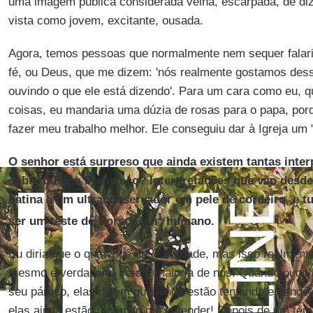
uma imagem pública considerada velha, escarpada, de diz
vista como jovem, excitante, ousada.
Agora, temos pessoas que normalmente nem sequer falari
fé, ou Deus, que me dizem: 'nós realmente gostamos de
ouvindo o que ele está dizendo'. Para um cara como eu, q
coisas, eu mandaria uma dúzia de rosas para o papa, por
fazer meu trabalho melhor. Ele conseguiu dar à Igreja um "f
O senhor está surpreso que ainda existem tantas inte
sobre o Papa Francisco? Interpretações que vão desd
batina a um ultraconservador em pele de cordeiro, e t
1
ser um teste de Rorschach
humano.
Eu diria que o que você diz é verdade, mas isso realmen
mesmo é verdadeiro para a maioria de nós. Quando ouço 
seu pároco, elas dizem que ainda estão tentando entendê
elas ainda estão tentando me entender! Depois de um tem