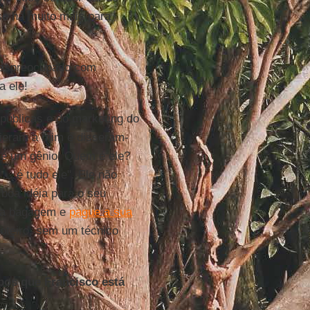
se há muito mais para
 despreocupado com
a ele!
 públicas e do marketing do
vieram a mim e disseram-
 é um gênio! Quem é ele?
.. é tudo ele". Ele não
boa idéia para o seu
ria bagagem e
pague a sua
roteiro, sem um técnico
pos que Francisco está