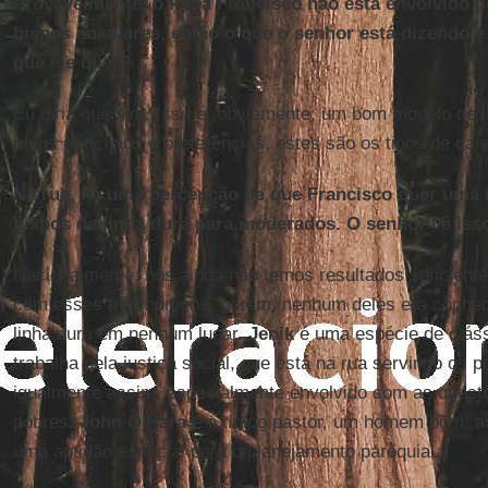
Provavelmente, o Papa Francisco não está envolvido 
bispos auxiliares, então o que o senhor está dizendo 
que ele quer?
Eu diria que sim. Isso é, obviamente, um bom modelo de l
meus princípios e preferências, estes são os tipos de car
Na rua, há uma percepção de que Francisco quer uma
bispos de linha dura para moderados. O senhor vê iss
Nacionalmente, nós ainda não temos resultados suficiente
com esses três homens, porém, nenhum deles era conhec
linha dura em nenhum lugar.
Jenik
é uma espécie de clás
trabalha pela justiça social, que está na rua servindo os 
igualmente assim, especialmente envolvido com as questõ
pobres.
John O'Hara
é o típico pastor, um homem bom, a
uma aptidão especial para o planejamento paroquial.