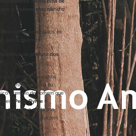
pessoalmente na escolha de
é que o sistema descobriu o
iderança, ou seja, dados os
as que eu quero ter.
 mudança na postura dos
o?
s para dizer. Pelo menos
ido como ideólogico ou
sico exemplo de homem que
pobres.
Peter Byrne
é
es pró-vida e ajuda aos
dorável, do povo, que tem