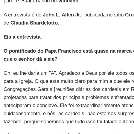
parece estar criando no
Vaticano
.
A entrevista é de
John L. Allen Jr.
, publicada no sítio
Cru
de
Claudia Sbardelotto
.
Eis a entrevista.
O pontificado do Papa Francisco está quase na marca 
que o senhor dá a ele?
Oh, eu lhe daria um "A". Agradeço a Deus por ele todos o
para a Igreja. O que está muito claro para mim é que ele 
Congregações Gerais [reuniões diárias dos cardeais em
projetadas para tratar dos principais problemas enfrentado
anteciparam o conclave. Ele foi extraordinariamente atenc
cuidadosamente, e nós, os cardeais, não estamos surpre
fazendo, porque sabemnos que tudo isso foi falado anteri