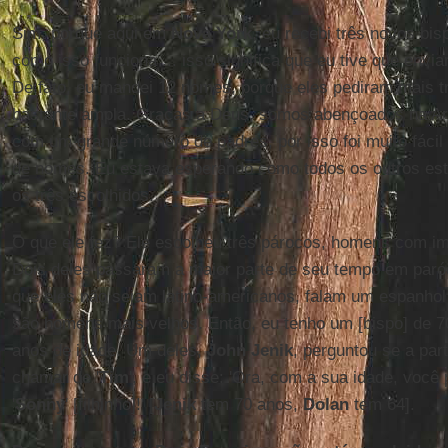
Sim, porque aqui em
Nova York
, eu recebi três novos bis
como isso funciona ... isso significa que eu tive que env
De fato, eu mandei 12 nomes, porque eles pediram mais t
bastante ampla. Graças a Deus, somos abençoados na A
com um grande número de padres, por isso foi muito fáci
de nomes. Eu estava esperando como todos os outros es
os três escolhidos.
O que ele fez? Ele escolheu três párocos, homens com ime
Dois deles passaram a maior parte de seu tempo em par
que eles não sejam latino-americanos, falam um espanho
são homens mais velhos. Então, eu tenho um [bispo] de 7
anos de idade. Um deles,
John Jenik
, perguntou se a par
chamar de '
Tim
', e eu disse: 'Ora, com a sua idade, voc
'
Sonny
' [filhinho]!' [
Jenik
tem 70 anos,
Dolan
tem 64].