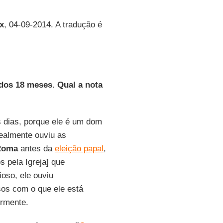
x
, 04-09-2014. A tradução é
dos 18 meses. Qual a nota
s dias, porque ele é um dom
realmente ouviu as
Roma
antes da
eleição papal
,
s pela Igreja] que
ioso, ele ouviu
sos com o que ele está
ormente.