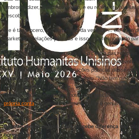
ombros e dizer, bem, 'Aqui estou, e eu realmente não sei 
descobrir'.
Ele é tão sincero, tão sem medo da verdade ... ele é tão
marketing e relações públicas e isso está funcionando par
Eu vivo na
Madison Avenue
, que é o centro das relações
mundo. Marqueteiros de renome internacional realmente 
me: "Quem está fazendo as relações públicas desse cara
Quem é ela?". Eu tenho que dizer-lhes: "Não tem ninguém .
precisa de alguém para dizer: 'Você sabe o que seria uma 
primeiro dia? Vá para o seu hotel para buscar a sua próp
própria conta
". É apenas quem ele é. Ele é genuíno, sem 
[para lhe dizer o que fazer].
Dezoito meses depois, você percebe diferença nos bis
nomeando?