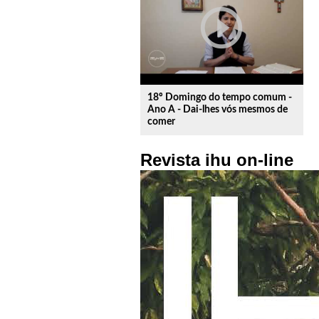
play_circle_outline
18º Domingo do tempo comum -
Ano A - Dai-lhes vós mesmos de
comer
Revista ihu on-line