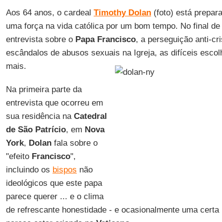
Aos 64 anos, o cardeal
Timothy Dolan
(foto) está prepar
uma força na vida católica por um bom tempo. No final de
entrevista sobre o
Papa Francisco
, a perseguição anti-cr
escândalos de abusos sexuais na Igreja, as difíceis esc
mais.
Na primeira parte da
entrevista que ocorreu em
sua residência na
Catedral
de São Patrício
, em
Nova
York
,
Dolan
fala sobre o
"efeito
Francisco
",
incluindo os
bispos
não
ideológicos que este papa
parece querer ... e o clima
de refrescante honestidade - e ocasionalmente uma certa in