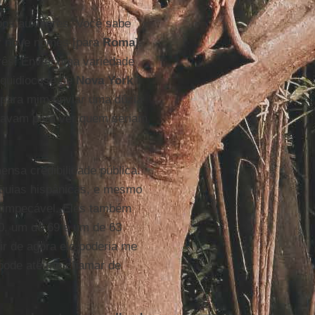
pos auxiliares. Você sabe
iar nove nomes [para
Roma
].
rês. Enviei uma variedade
rquidiocese de
Nova York
l para mim enviar uma dúzia
tavam para ver quem seriam
nsa credibilidade pública.
óquias hispânicas, e mesmo
l impecável. Eles também
0, um de 69 e um de 63
tir de agora ele poderia me
ê pode até me chamar de