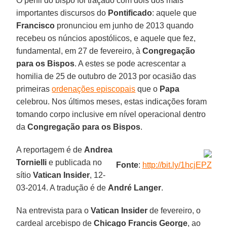
O perfil do bispo foi traçado com dois dos mais
importantes discursos do
Pontificado
: aquele que
Francisco
pronunciou em junho de 2013 quando
recebeu os núncios apostólicos, e aquele que fez,
fundamental, em 27 de fevereiro, à
Congregação
para os Bispos
. A estes se pode acrescentar a
homilia de 25 de outubro de 2013 por ocasião das
primeiras
ordenações episcopais
que o
Papa
celebrou. Nos últimos meses, estas indicações foram
tomando corpo inclusive em nível operacional dentro
da
Congregação para os Bispos
.
A reportagem é de
Andrea
Tornielli
e publicada no
Fonte
:
http://bit.ly/1hcjEPZ
sítio
Vatican Insider
, 12-
03-2014. A tradução é de
André Langer
.
Na entrevista para o
Vatican Insider
de fevereiro, o
cardeal arcebispo de
Chicago Francis George
, ao