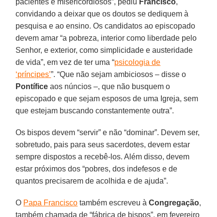
pacientes e misericordiosos”, pediu
Francisco
,
convidando a deixar que os doutos se dediquem à
pesquisa e ao ensino. Os candidatos ao episcopado
devem amar “a pobreza, interior como liberdade pelo
Senhor, e exterior, como simplicidade e austeridade
de vida”, em vez de ter uma “
psicologia de
‘príncipes’
”. “Que não sejam ambiciosos – disse o
Pontífice
aos núncios –, que não busquem o
episcopado e que sejam esposos de uma Igreja, sem
que estejam buscando constantemente outra”.
Os bispos devem “servir” e não “dominar”. Devem ser,
sobretudo, pais para seus sacerdotes, devem estar
sempre dispostos a recebê-los. Além disso, devem
estar próximos dos “pobres, dos indefesos e de
quantos precisarem de acolhida e de ajuda”.
O
Papa Francisco
também escreveu à
Congregação
,
também chamada de “fábrica de bispos”, em fevereiro