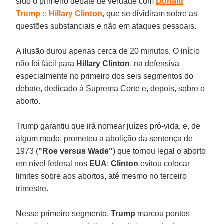
sido o primeiro debate de verdade com
Donald
Trump
e
Hillary Clinton
, que se dividiram sobre as
questões substanciais e não em ataques pessoais.
A ilusão durou apenas cerca de 20 minutos. O início
não foi fácil para
Hillary
Clinton
, na defensiva
especialmente no primeiro dos seis segmentos do
debate, dedicado à Suprema Corte e, depois, sobre o
aborto.
Trump garantiu que irá nomear juízes pró-vida, e, de
algum modo, prometeu a abolição da sentença de
1973 (
"Roe versus Wade"
) que tornou legal o aborto
em nível federal nos
EUA
;
Clinton
evitou colocar
limites sobre aos abortos, até mesmo no terceiro
trimestre.
Nesse primeiro segmento,
Trump
marcou pontos