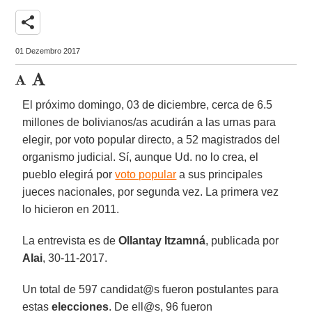
share
01 Dezembro 2017
El próximo domingo, 03 de diciembre, cerca de 6.5
millones de bolivianos/as acudirán a las urnas para
elegir, por voto popular directo, a 52 magistrados del
organismo judicial. Sí, aunque Ud. no lo crea, el
pueblo elegirá por
voto popular
a sus principales
jueces nacionales, por segunda vez. La primera vez
lo hicieron en 2011.
La entrevista es de
Ollantay Itzamná
, publicada por
Alai
, 30-11-2017.
Un total de 597 candidat@s fueron postulantes para
estas
elecciones
. De ell@s, 96 fueron