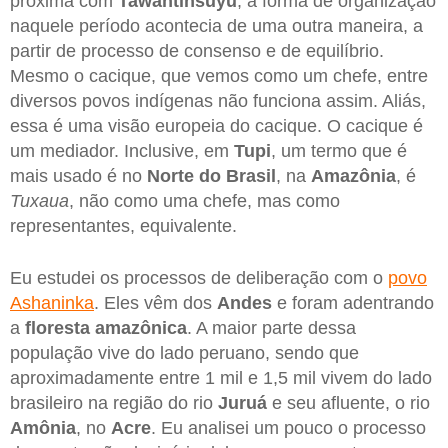
próxima com
Tawantinsuyu
, a forma de organização
naquele período acontecia de uma outra maneira, a
partir de processo de consenso e de equilíbrio.
Mesmo o cacique, que vemos como um chefe, entre
diversos povos indígenas não funciona assim. Aliás,
essa é uma visão europeia do cacique. O cacique é
um mediador. Inclusive, em
Tupi
, um termo que é
mais usado é no
Norte do Brasil
, na
Amazônia
, é
Tuxaua
, não como uma chefe, mas como
representantes, equivalente.
Eu estudei os processos de deliberação com o
povo
Ashaninka
. Eles vêm dos
Andes
e foram adentrando
a
floresta amazônica
. A maior parte dessa
população vive do lado peruano, sendo que
aproximadamente entre 1 mil e 1,5 mil vivem do lado
brasileiro na região do rio
Juruá
e seu afluente, o rio
Amônia
, no
Acre
. Eu analisei um pouco o processo