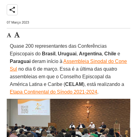
share
07 Março 2023
Quase 200 representantes das Conferências
Episcopais do
Brasil
,
Uruguai
,
Argentina
,
Chile
e
Paraguai
deram início à
Assembleia Sinodal do Cone
Sul
no dia 6 de março. Essa é a última das quatro
assembleias em que o Conselho Episcopal da
América Latina e Caribe (
CELAM
), está realizando a
Etapa Continental do Sínodo 2021-2024
.