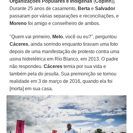
Organizações Populares e Indígenas
(
Copihn
)].
Durante 25 anos de casamento,
Berta
e
Salvador
passaram por várias separações e reconciliações, e
Moreno
foi amigo e conselheiro de ambos.
"Quem vai primeiro,
Melo
, você ou eu?", perguntou
Cáceres
, ainda sorrindo enquanto tiravam uma foto
depois de uma manifestação de protesto contra uma
usina hidrelétrica em Río Blanco, em 2013. O padre
não respondeu.
Cáceres
temia por sua vida e
também pela do jesuíta. Sua premonição se tornou
realidade em 3 de março de 2016, quando ela foi
[morta] em sua casa.