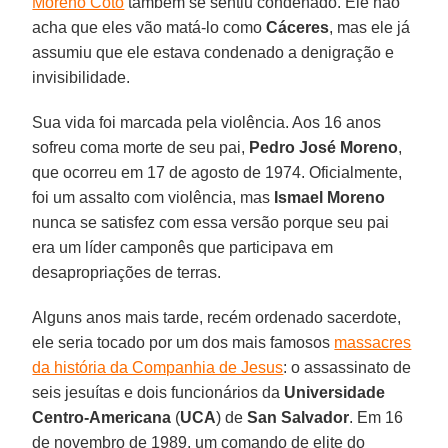
Moreno Coto
também se sentiu condenado. Ele não
acha que eles vão matá-lo como
Cáceres
, mas ele já
assumiu que ele estava condenado a denigração e
invisibilidade.
Sua vida foi marcada pela violência. Aos 16 anos
sofreu coma morte de seu pai,
Pedro José Moreno
,
que ocorreu em 17 de agosto de 1974. Oficialmente,
foi um assalto com violência, mas
Ismael Moreno
nunca se satisfez com essa versão porque seu pai
era um líder camponês que participava em
desapropriações de terras.
Alguns anos mais tarde, recém ordenado sacerdote,
ele seria tocado por um dos mais famosos
massacres
da história da Companhia de Jesus
: o assassinato de
seis jesuítas e dois funcionários da
Universidade
Centro-Americana
(
UCA
) de
San Salvador
. Em 16
de novembro de 1989, um comando de elite do