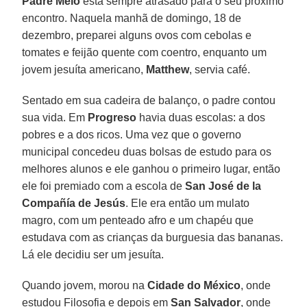
Padre Melo
está sempre atrasado para o seu próximo
encontro. Naquela manhã de domingo, 18 de
dezembro, preparei alguns ovos com cebolas e
tomates e feijão quente com coentro, enquanto um
jovem jesuíta americano,
Matthew
, servia café.
Sentado em sua cadeira de balanço, o padre contou
sua vida. Em
Progreso
havia duas escolas: a dos
pobres e a dos ricos. Uma vez que o governo
municipal concedeu duas bolsas de estudo para os
melhores alunos e ele ganhou o primeiro lugar, então
ele foi premiado com a escola de
San José de la
Compañía de Jesús
. Ele era então um mulato
magro, com um penteado afro e um chapéu que
estudava com as crianças da burguesia das bananas.
Lá ele decidiu ser um jesuíta.
Quando jovem, morou na
Cidade do México
, onde
estudou Filosofia e depois em
San Salvador
, onde