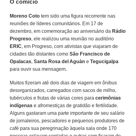
O comício
Moreno Coto
tem sido uma figura recorrente nas
reuniões de líderes comunitários. Em 17 de
dezembro, em comemoração ao aniversário da
Rádio
Progreso
, ele realizou uma reunião no auditório
ERIC
, em Progreso, com ativistas que viajaram de
cidades tão distantes como
São Francisco de
Opalacas
,
Santa Rosa del Aguán
e
Tegucigalpa
para ouvir sua mensagem.
Muitos fizeram até dois dias de viagem em ônibus
desorganizados, carregados com sacos de milho,
tubérculos e frutas de várias cores para
cerimônias
indígenas
e afromestiças de gratidão e fertilidade.
Alguns gastaram uma parte importante de seu salário
de jornaleiros, pescadores e pequenos produtores de
café para sua peregrinação àquela sala onde 170
pessoas estavam sentadas e outras cem ficaram de