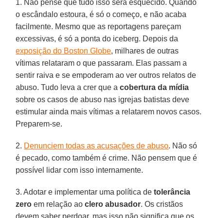
1. Não pense que tudo isso será esquecido. Quando
o escândalo estoura, é só o começo, e não acaba
facilmente. Mesmo que as reportagens pareçam
excessivas, é só a ponta do iceberg. Depois da
exposição do Boston Globe
, milhares de outras
vítimas relataram o que passaram. Elas passam a
sentir raiva e se empoderam ao ver outros relatos de
abuso. Tudo leva a crer que a
cobertura da mídia
sobre os casos de abuso nas igrejas batistas deve
estimular ainda mais vítimas a relatarem novos casos.
Preparem-se.
2.
Denunciem todas as acusações de abuso
. Não só
é pecado, como também é crime. Não pensem que é
possível lidar com isso internamente.
3. Adotar e implementar uma política de
tolerância
zero
em relação ao
clero abusador
. Os cristãos
devem saber perdoar, mas isso não significa que os