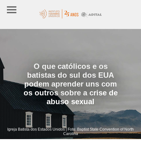
O que católicos e os
batistas do sul dos EUA
podem aprender uns com
os outros sobre a crise de
abuso sexual
Igreja Batista dos Estados Unidos | Foto: Baptist State Convention of North
Carolina