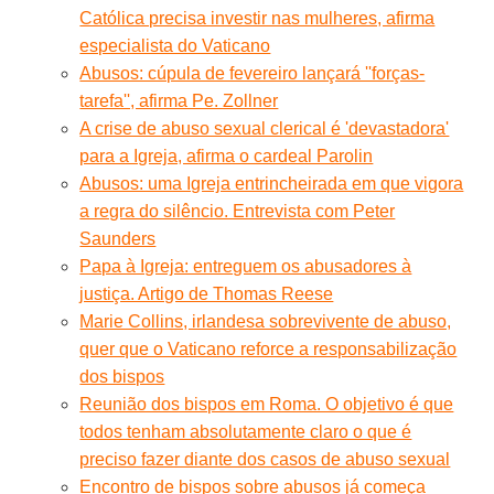
Católica precisa investir nas mulheres, afirma
especialista do Vaticano
Abusos: cúpula de fevereiro lançará ''forças-
tarefa'', afirma Pe. Zollner
A crise de abuso sexual clerical é 'devastadora'
para a Igreja, afirma o cardeal Parolin
Abusos: uma Igreja entrincheirada em que vigora
a regra do silêncio. Entrevista com Peter
Saunders
Papa à Igreja: entreguem os abusadores à
justiça. Artigo de Thomas Reese
Marie Collins, irlandesa sobrevivente de abuso,
quer que o Vaticano reforce a responsabilização
dos bispos
Reunião dos bispos em Roma. O objetivo é que
todos tenham absolutamente claro o que é
preciso fazer diante dos casos de abuso sexual
Encontro de bispos sobre abusos já começa