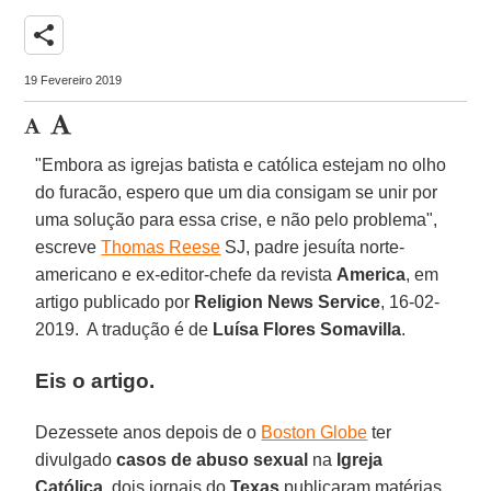
share
19 Fevereiro 2019
"Embora as igrejas batista e católica estejam no olho
do furacão, espero que um dia consigam se unir por
uma solução para essa crise, e não pelo problema",
escreve
Thomas Reese
SJ, padre jesuíta norte-
americano e ex-editor-chefe da revista
America
, em
artigo publicado por
Religion News Service
, 16-02-
2019. A tradução é de
Luísa Flores Somavilla
.
Eis o artigo.
Dezessete anos depois de o
Boston Globe
ter
divulgado
casos de abuso sexual
na
Igreja
Católica
, dois jornais do
Texas
publicaram matérias