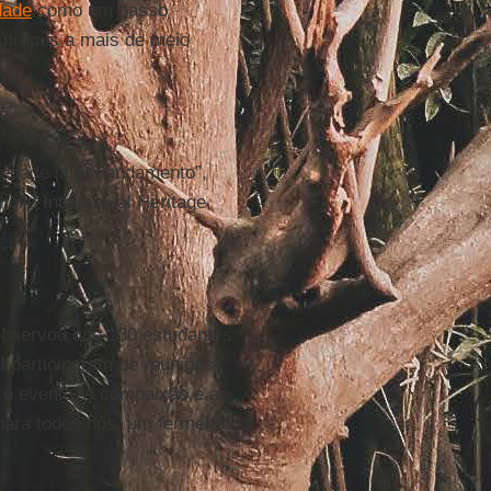
dade
como um passo
propôs a mais de meio
riedade já em andamento”,
holic Intellectual Heritage
.
observou que 130 estudantes
l participaram de reuniões
 o evento. A compaixão e a
para todos nós, um fermento