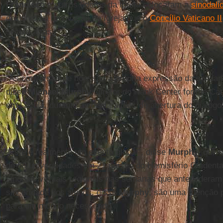
Francisco
e outros líderes da Igreja colocaram a
sinodali
decisivo na renovação da Igreja que o
Concílio Vaticano II
século atrás.
“As conversas de hoje são a própria expressão da solida
disse
Michael Murphy
, diretor do Hank Center for the Cat
em Loyola, durante as declarações de abertura do diálogo
“Este é realmente um evento global”, disse
Murphy
, que 
de 58 universidades em 21 países do Hemisfério Ocidenta
sinodais virtuais regionais nas semanas que antecederam
sinceridade dos alunos, disse
Murphy
, são uma “bênção 
para um mundo necessitado”.