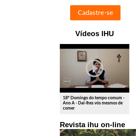
Vídeos IHU
play_circle_outline
18º Domingo do tempo comum -
Ano A - Dai-lhes vós mesmos de
comer
Revista ihu on-line