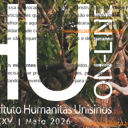
“Essa é a vocação dos cristãos, construir pontes”, disse
participantes que parte de sua missão enquanto jovens a
melhor que aqueles que eles encontraram. O papa elogiou
solidariedade com aqueles
marginalizados da sociedade
,
que são frequentemente explorados e desumanizados.
“Os
migrantes
precisam ser recebidos. Eles precisam s
precisam ser protegidos e migrantes, precisam ser integr
falando em evento com tradução para o inglês, português 
O diálogo – o qual os professores da universidade acredit
tipo que
Francisco
faz com universidades estadunidenses
Loyola University
para participar do
Sínodo dos Bispos s