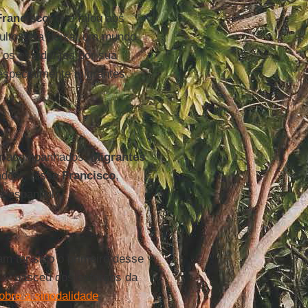
Francisco
, que falou aos
dultos era deixar um mundo
 os estudantes por sua
 especialmente migrantes
er acompanhados.
Migrantes
ados”, disse
Francisco
,
e espanhol.
am ter sido o primeiro desse
 – nasceu dos esforços da
obre a sinodalidade
.