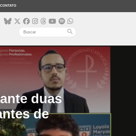
CONTATO
search
rante duas
antes de