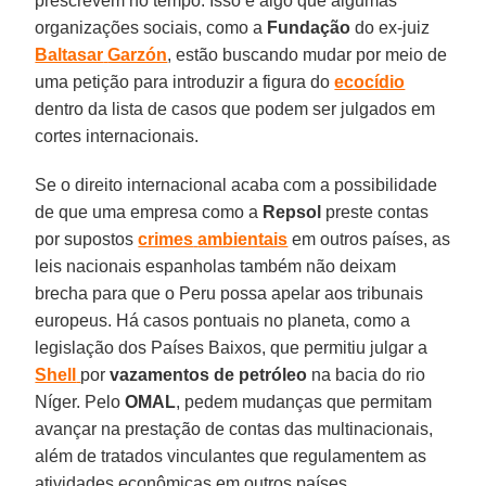
prescrevem no tempo. Isso é algo que algumas
organizações sociais, como a
Fundação
do ex-juiz
Baltasar
Garzón
, estão buscando mudar por meio de
uma petição para introduzir a figura do
ecocídio
dentro da lista de casos que podem ser julgados em
cortes internacionais.
Se o direito internacional acaba com a possibilidade
de que uma empresa como a
Repsol
preste contas
por supostos
crimes
ambientais
em outros países, as
leis nacionais espanholas também não deixam
brecha para que o Peru possa apelar aos tribunais
europeus. Há casos pontuais no planeta, como a
legislação dos Países Baixos, que permitiu julgar a
Shell
por
vazamentos
de petróleo
na bacia do rio
Níger. Pelo
OMAL
, pedem mudanças que permitam
avançar na prestação de contas das multinacionais,
além de tratados vinculantes que regulamentem as
atividades econômicas em outros países.