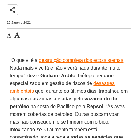
share
26 Janeiro 2022
“O que vi é a
destruição completa dos ecossistemas
.
Nada mais vive lá e não viverá nada durante muito
tempo”, disse
Giuliano
Ardito
, biólogo peruano
especializado em gestão de riscos de
desastres
ambientais
que, durante os últimos dias, trabalhou em
algumas das zonas afetadas pelo
vazamento
de
petróleo
na costa do Pacífico pela
Repsol
. “As aves
morrem cobertas de petróleo. Outras buscam voar,
mas não conseguem e se limpam com o bico,
intoxicando-se. O alimento também está
contaminado, toda a rede e
todas as espécies que