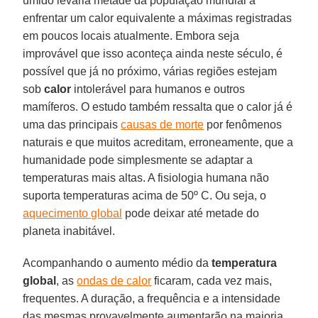
úmido levaria metade da população mundial a
enfrentar um calor equivalente a máximas registradas
em poucos locais atualmente. Embora seja
improvável que isso aconteça ainda neste século, é
possível que já no próximo, várias regiões estejam
sob
calor
intolerável para humanos e outros
mamíferos. O estudo também ressalta que o calor já é
uma das principais
causas de morte
por fenômenos
naturais e que muitos acreditam, erroneamente, que a
humanidade pode simplesmente se adaptar a
temperaturas mais altas. A fisiologia humana não
suporta temperaturas acima de 50º C. Ou seja, o
aquecimento global
pode deixar até metade do
planeta inabitável.
Acompanhando o aumento médio da
temperatura
global
, as
ondas de calor
ficaram, cada vez mais,
frequentes. A duração, a frequência e a intensidade
das mesmas provavelmente aumentarão na maioria