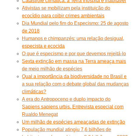
Catástrofe climática: a Terra inóspita e inabitável
Ativistas se mobilizam pela instituição do
ecocídio para coibir crimes ambientais
Dia Mundial pelo fim do Especismo: 25 de agosto
de 2018
Humanos e chimpanzés: uma relação desigual,
especista e ecocida
O que é especismo e por que devemos rejeitá-lo
Sexta extinção em massa na Terra ameaça mais
de meio milhão de espécies
Qual a importância da biodiversidade no Brasil e
a sua relação com o debate global das mudanças
climáticas?
A era do Antropoceno e duplo impacto do
Sapiens sapiens urbis. Entrevista especial com
Rualdo Menegat
Um milhão de espécies ameaçadas de extinção
População mundial atingiu 7,6 bilhões de