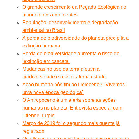
O grande crescimento da Pegada Ecológica no
mundo e nos continentes
População, desenvolvimento e degradação
ambiental no Brasil
A perda de biodiversidade do planeta precipita a
extinção humana
Perda de biodiversidade aumenta o risco de
‘extinção em cascata’
Mudanças no uso da terra afetam a
biodiversidade e o solo, afirma estudo
Ação humana pôs fim ao Holoceno? "Vivemos
uma nova época geológica"
O Antropoceno é um alerta sobre as ações
humanas no planeta. Entrevista especial com
Etienne Turpin
Março de 2019 foi o segundo mais quente já
registrado
Os últimos quatro anos foram os mais quentes já