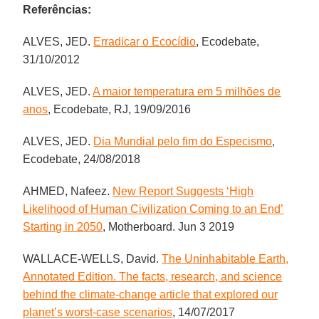
Referências:
ALVES, JED.
Erradicar o Ecocídio
, Ecodebate,
31/10/2012
ALVES, JED.
A maior temperatura em 5 milhões de
anos
, Ecodebate, RJ, 19/09/2016
ALVES, JED.
Dia Mundial pelo fim do Especismo
,
Ecodebate, 24/08/2018
AHMED, Nafeez.
New Report Suggests ‘High
Likelihood of Human Civilization Coming to an End’
Starting in 2050
, Motherboard. Jun 3 2019
WALLACE-WELLS, David.
The Uninhabitable Earth,
Annotated Edition. The facts, research, and science
behind the climate-change article that explored our
planet’s worst-case scenarios
, 14/07/2017