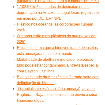
habitantes e deve subir para 8,6 bilhões em 2030
1.102,57 km² de alertas de desmatamento e
degradação na Amazônia Legal foram registrados
em maio por DETER/INPE
Plástico nos oceanos: as corporações culpam
você
Oceanos terão mais plásticos do que peixes em
2050
Estudo confirma que a biodiversidade de insetos
está ameaçada em todo o mundo
Mortandade de abelhas é indicador biológico:
tudo pode estar contaminado. Entrevista especial
com Dayson Castilhos
Biodiversidade da Amazônia e Cerrado sofre com
delimitação de biomas
“O capitalismo está sob séria ameaça”, adverte
Raghuram Rajan, economista que previu a crise
financeira global