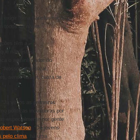
rá exigir “uma transformação
 todos os níveis.
rações têm a
 que não esteja
aca o administrador do
. “Nosso saber local,
ões, sendo assim, basta de
.
 “Já vimos as primeiras
mo políticas inovadoras por
mas especialmente por gente
obert Watson
. “De jovens
 pelo clima
, há uma