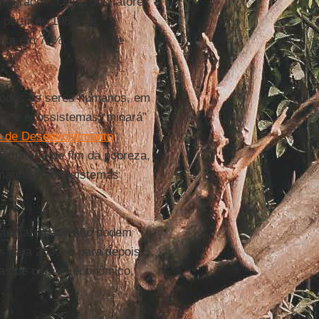
tígrados. Outro dos fatores
 partir de 1980 – e,
ram em 70%, a partir de
r todos os seres humanos, em
ade e ecossistemas “minará”
s de Desenvolvimento
m matéria de fim da pobreza,
bmarina e ecossistemas
stentabilidade não podem
s para 2030, e para depois,
as de caráter econômico,