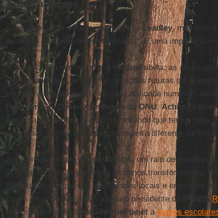
Ações urgentes
É possível deter esta “crise”, explica
Leadley
, mas isso i
de nosso modo de desenvolvimento”. E uma implicação em
“Este relatório nos recorda a verdade óbvia: as atuais ge
responsabilidade de legar às gerações futuras um planeta
irreversivelmente danificado pela atividade humana”, dest
Programa de Desenvolvimento da ONU
,
Achim Steiner
indígena e científico está demonstrando que temos soluç
desculpas, temos que viver de maneira diferente na Terra”
Após um panorama tão pessimista, um raio de esperança:
ações e iniciativas para uma mudança transformadora, co
parte de muitos países, autoridades locais e empresas, 
jovem em todo o mundo”, avalia o presidente da
IPBES
,
R
após o movimento
#VoiceforthePlanet
a
greves escolares