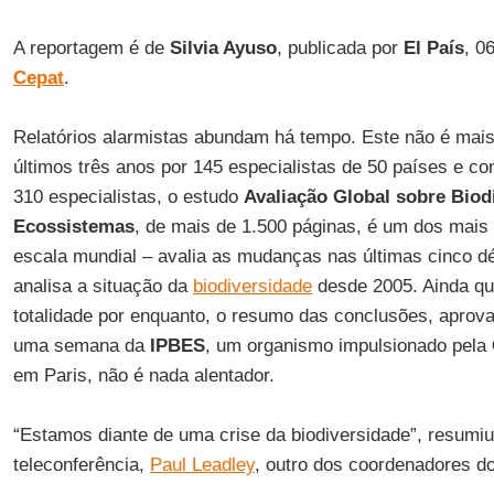
A reportagem é de
Silvia Ayuso
, publicada por
El País
, 0
Cepat
.
Relatórios alarmistas abundam há tempo. Este não é mais
últimos três anos por 145 especialistas de 50 países e c
310 especialistas, o estudo
Avaliação Global sobre Biod
Ecossistemas
, de mais de 1.500 páginas, é um dos mais
escala mundial – avalia as mudanças nas últimas cinco d
analisa a situação da
biodiversidade
desde 2005. Ainda qu
totalidade por enquanto, o resumo das conclusões, aprov
uma semana da
IPBES
, um organismo impulsionado pela
em Paris, não é nada alentador.
“Estamos diante de uma crise da biodiversidade”, resumi
teleconferência,
Paul Leadley
, outro dos coordenadores do 