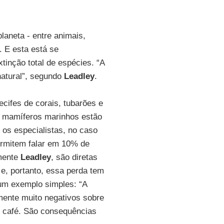
laneta - entre animais,
. E esta está se
tinção total de espécies. “A
natural”, segundo
Leadley
.
cifes de corais, tubarões e
s mamíferos marinhos estão
 os especialistas, no caso
ermitem falar em 10% de
mente
Leadley
, são diretas
e, portanto, essa perda tem
um exemplo simples: “A
mente muito negativos sobre
 o café. São consequências