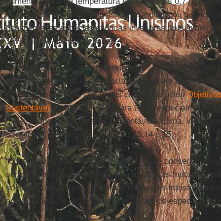
aumento global da temperatura em ao menos 0,7 graus cen
é a poluição – a poluição plástica se multiplicou por dez, a
finalmente, as espécies exóticas invasoras, que aumenta
1970, em ao menos 21 países.
As consequências, insiste o relatório, serão sentidas po
todo o planeta. A atual tendência negativa em biodiversid
os avanços em 80% das metas estimadas pelos
Objetivo
Sustentável
da
ONU
, fixados para 2030, especialmente e
fome, saúde, água, cidades sustentáveis, clima, vida su
terrestres (os objetivos 1,2,3,6,11,13,14 e 15).
“Os objetivos para conservar a natureza e conseguir a su
ser conquistados com a trajetória atual, e as metas fixada
só serão conquistadas mediante mudanças transformador
social, político e tecnológico”, ressaltam os especialistas.