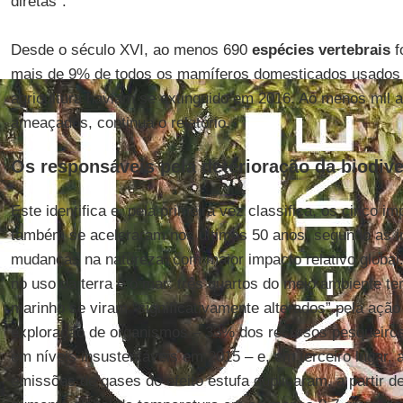
diretas”.
Desde o século XVI, ao menos 690
espécies vertebrais
f
mais de 9% de todos os mamíferos domesticados usados 
agricultura haviam se extinguido em 2016. Ao menos mil a
ameaçados, continua o relatório.
Os responsáveis pela deterioração da biodiv
Este identifica e, pela primeira vez classifica, os cinco i
também se aceleraram nos últimos 50 anos, segundo as i
mudanças na natureza, com maior impacto relativo globa
no uso da terra e o mar: três quartos do meio ambiente te
marinho se viram “significativamente alterados” pela aç
exploração de organismos – 33% dos recursos pesqueiro
em níveis insustentáveis em 2015 – e, em terceiro lugar, 
emissões de gases do efeito estufa duplicaram, a partir 