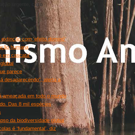
ação urgente, caso
l”.
 extinção com ‘efeito dominó’
tinção humana
o em cascata’
global
que parece
tá desaparecendo”, alerta a
stá ameaçada em todo o mundo
do. Das 8 mil espécies
s
apso da biodiversidade global
olas é ‘fundamental’, diz