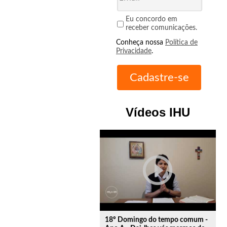
Eu concordo em
receber comunicações.
Conheça nossa
Política de
Privacidade
.
Vídeos IHU
play_circle_outline
18º Domingo do tempo comum -