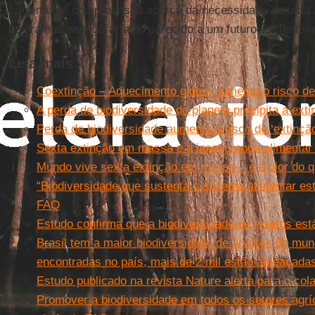
corrente de compreensão acerca da necessidade de uma 
queiramos assegurar algo parecido a um futuro sustentáve
Leia mais
Coextinção – Aquecimento global aumenta o risco de
A perda de biodiversidade do planeta precipita a ex
Perda de biodiversidade aumenta o risco de ‘extinçã
Sexta extinção em massa e a insegurança alimentar 
Mundo vive sexta extinção em massa – e é pior do 
“Biodiversidade que sustenta o sistema alimentar es
FAO
Estudo confirma que a biodiversidade de insetos e
Brasil tem a maior biodiversidade de árvores do mun
encontradas no país, mais de 2 mil estão ameaçada
Estudo publicado na revista Nature alerta para o col
Promover a biodiversidade em todos os setores agríc