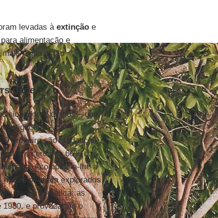
oram levadas à
extinção
e
para alimentação e
 mais ainda estão
ersidade
mpulsionadores diretos – que
nvestigações – das
l. O primeiro são mudanças
rrestre e cerca de 66% do
ão humana. Acompanha-lhe a
s marinhos eram explorados
a mudança climática: as
de 1980, e provocaram o