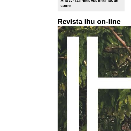
Ano A - Dai-lhes vós mesmos de
comer
Revista ihu on-line