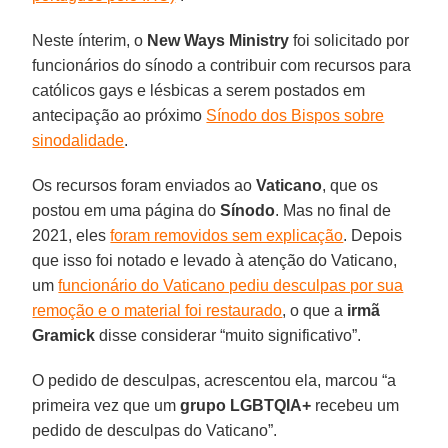
Neste ínterim, o
New Ways Ministry
foi solicitado por
funcionários do sínodo a contribuir com recursos para
católicos gays e lésbicas a serem postados em
antecipação ao próximo
Sínodo dos Bispos sobre
sinodalidade
.
Os recursos foram enviados ao
Vaticano
, que os
postou em uma página do
Sínodo
. Mas no final de
2021, eles
foram removidos sem explicação
. Depois
que isso foi notado e levado à atenção do Vaticano,
um
funcionário do Vaticano pediu desculpas por sua
remoção e o material foi restaurado
, o que a
irmã
Gramick
disse considerar “muito significativo”.
O pedido de desculpas, acrescentou ela, marcou “a
primeira vez que um
grupo LGBTQIA+
recebeu um
pedido de desculpas do Vaticano”.