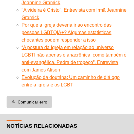
Jeannine Gramick
''A videira é Cristo''. Entrevista com Irmã Jeannine
Gramick
Por que a Igreja deveria ir ao encontro das
pessoas LGBTQIA+? Algumas estatísticas
chocantes podem responder a isso
“A postura da Igreja em relação ao universo
LGBTI não apenas é anacrônica, como também é
anti-evangélica. Pedra de tropeço”. Entrevista
com James Alison
Evolução da doutrina: Um caminho de diálogo
entre a Igreja e os LGBT
⚠️
Comunicar erro
NOTÍCIAS RELACIONADAS