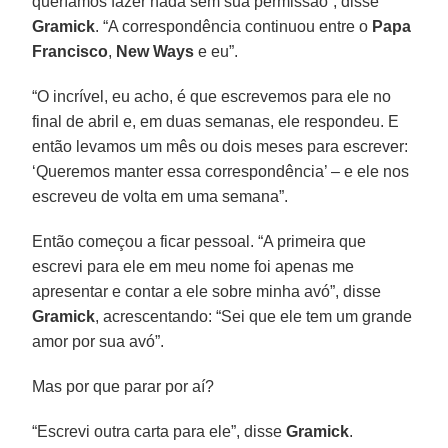
queríamos fazer nada sem sua permissão”, disse
Gramick
. “A correspondência continuou entre o
Papa
Francisco
,
New Ways
e eu”.
“O incrível, eu acho, é que escrevemos para ele no
final de abril e, em duas semanas, ele respondeu. E
então levamos um mês ou dois meses para escrever:
‘Queremos manter essa correspondência’ – e ele nos
escreveu de volta em uma semana”.
Então começou a ficar pessoal. “A primeira que
escrevi para ele em meu nome foi apenas me
apresentar e contar a ele sobre minha avó”, disse
Gramick
, acrescentando: “Sei que ele tem um grande
amor por sua avó”.
Mas por que parar por aí?
“Escrevi outra carta para ele”, disse
Gramick
.