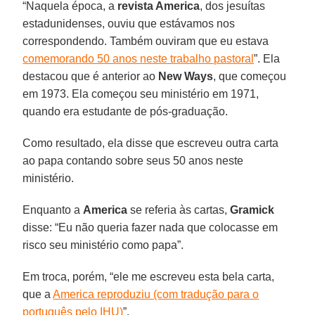
“Naquela época, a
revista America
, dos jesuítas
estadunidenses, ouviu que estávamos nos
correspondendo. Também ouviram que eu estava
comemorando 50 anos neste trabalho pastoral
”. Ela
destacou que é anterior ao
New Ways
, que começou
em 1973. Ela começou seu ministério em 1971,
quando era estudante de pós-graduação.
Como resultado, ela disse que escreveu outra carta
ao papa contando sobre seus 50 anos neste
ministério.
Enquanto a
America
se referia às cartas,
Gramick
disse: “Eu não queria fazer nada que colocasse em
risco seu ministério como papa”.
Em troca, porém, “ele me escreveu esta bela carta,
que a
America reproduziu (com tradução para o
português pelo IHU)
”.