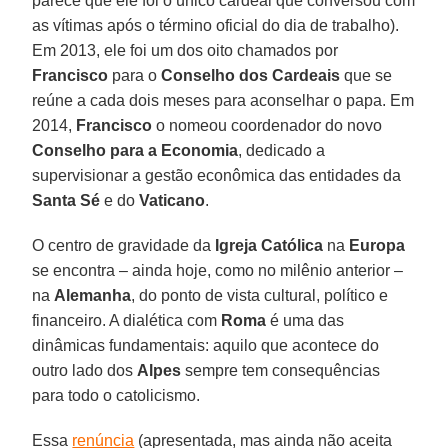
parece que ele foi o único cardeal que conversou com
as vítimas após o término oficial do dia de trabalho).
Em 2013, ele foi um dos oito chamados por
Francisco
para o
Conselho dos Cardeais
que se
reúne a cada dois meses para aconselhar o papa. Em
2014,
Francisco
o nomeou coordenador do novo
Conselho para a Economia
, dedicado a
supervisionar a gestão econômica das entidades da
Santa Sé
e do
Vaticano
.
O centro de gravidade da
Igreja Católica
na
Europa
se encontra – ainda hoje, como no milênio anterior –
na
Alemanha
, do ponto de vista cultural, político e
financeiro. A dialética com
Roma
é uma das
dinâmicas fundamentais: aquilo que acontece do
outro lado dos
Alpes
sempre tem consequências
para todo o catolicismo.
Essa
renúncia
(apresentada, mas ainda não aceita