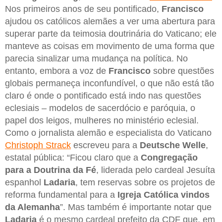
Nos primeiros anos de seu pontificado,
Francisco
ajudou os católicos alemães a ver uma abertura para
superar parte da teimosia doutrinária do Vaticano; ele
manteve as coisas em movimento de uma forma que
parecia sinalizar uma mudança na política. No
entanto, embora a voz de
Francisco
sobre questões
globais permaneça inconfundível, o que não está tão
claro é onde o pontificado está indo nas questões
eclesiais – modelos de sacerdócio e paróquia, o
papel dos leigos, mulheres no ministério eclesial.
Como o jornalista alemão e especialista do Vaticano
Christoph Strack
escreveu para a
Deutsche Welle
,
estatal pública: “Ficou claro que a
Congregação
para a Doutrina da Fé
, liderada pelo cardeal Jesuíta
espanhol
Ladaria
, tem reservas sobre os projetos de
reforma fundamental para a
Igreja Católica vindos
da Alemanha
”. Mas também é importante notar que
Ladaria
é o mesmo cardeal prefeito da CDF que, em