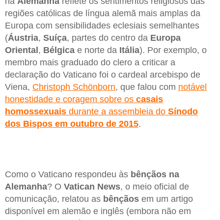
na
Alemanha
reflete os sentimentos religiosos das
regiões católicas de língua alemã mais amplas da
Europa com sensibilidades eclesiais semelhantes
(
Áustria
,
Suíça
, partes do centro da
Europa
Oriental
,
Bélgica
e norte da
Itália
). Por exemplo, o
membro mais graduado do clero a criticar a
declaração do Vaticano foi o cardeal arcebispo de
Viena,
Christoph Schönborn
, que falou com
notável
honestidade e coragem sobre os
casais
homossexuais
durante a assembleia do
Sínodo
dos Bispos em outubro de 2015
.
Como o Vaticano respondeu às
bênçãos na
Alemanha
? O
Vatican News
, o meio oficial de
comunicação, relatou as
bênçãos
em um artigo
disponível em alemão e inglês (embora não em