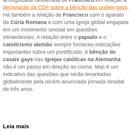
ambiguidade deliberada de
Francisco
em relação à
declaração da CDF sobre a bênção das uniões gays
.
Há também a relação de
Francisco
com o aparato
da
Cúria Romana
e com uma Igreja global engajada
em um movimento sinodal em questões
intraeclesiais. A relação entre o
papado
e o
catolicismo alemão
sempre forneceu indicações
importantes sobre um pontificado. A
bênção de
casais gays
nas
igrejas católicas na Alemanha
não é um passo em direção ao cisma. Mas é um
indicativo das questões que serão levantadas
globalmente pela recém-anunciada jornada sinodal
de três anos.
Leia mais