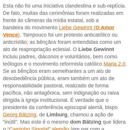
Esta não foi uma iniciativa clandestina e sub-reptícia.
De fato, muitas das cerimônias foram realizadas em
frente às câmeras da mídia estatal, sob a
bandeira do movimento
Liebe Gewinnt (
O Amor
Vence
)
. Tampouco foi um protesto anticatólico ou
anticristão; as bênçãos foram entendidas como um
ato de reapropriação eclesial. O
Liebe Gewinnt
incluiu padres, diáconos e voluntários, bem como
teólogos e o movimento reformista católico
Maria 2.0
.
Se as bênçãos eram semelhantes a um ato de
desobediência pública, eram também um ato de
responsabilidade pastoral, realizado de forma
pacífica, não antagônica, sem indignação ou raiva
dirigida à Igreja institucional. É verdade que o
presidente da conferência episcopal alemã, bispo
Georg Bätzing
, de
Limburg
, chamou a ação de
“inútil”. Mas este é o mesmo
dom Bätzing
que lidera
o
“Caminho Sinodal” alemão
(em par com a