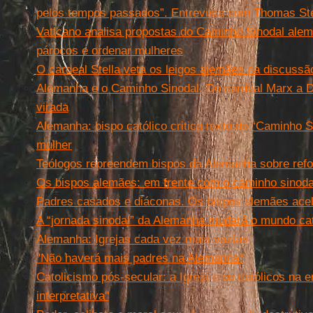
pelos tempos passados”. Entrevista com Thomas St
Vaticano analisa propostas do Caminho Sinodal alemã
párocos e ordenar mulheres
O cardeal Stella veta os leigos alemães na discussã
Alemanha e o Caminho Sinodal. Do cardeal Marx a D.
virada
Alemanha: bispo católico critica texto do “Caminho S
mulher
Teólogos repreendem bispos da Alemanha sobre refo
Os bispos alemães: em frente com o caminho sino
Padres casados ​​e diáconas. Os bispos alemães ace
A “jornada sinodal” da Alemanha mudará o mundo cat
Alemanha: Igrejas cada vez mais vazias
''Não haverá mais padres na Alemanha''
Catolicismo pós-secular: a Igreja e os católicos na e
interpretativa''