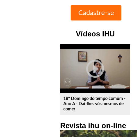
Vídeos IHU
play_circle_outline
18º Domingo do tempo comum -
Ano A - Dai-lhes vós mesmos de
comer
Revista ihu on-line