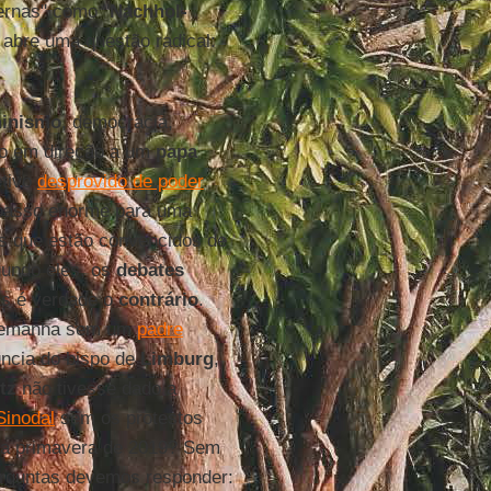
ernas" como "
Nachhol-
abre uma questão radical:
minismo
, democracia,
so em direção a um
papa
etivo
desprovido de poder
passo enorme para uma
es que estão convencidos de
gundo eles, os
debates
Mas é verdade o
contrário
.
 Alemanha sem um
padre
úncia do bispo de
Limburg
,
tz
não tivesse dado a
inodal
sem os protestos
a primavera de 2019? Sem
erguntas devemos responder: