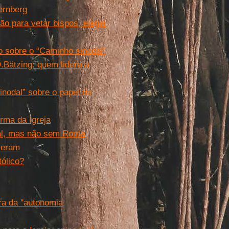
ernberg
o para vetar bispos, eleger
o sobre o “Caminho sinodal”
Bätzing: quem lidera a
inodal” sobre o papel da
rma da Igreja
dal, mas não sem Roma
leram
ólico?
ra da ''autonomia