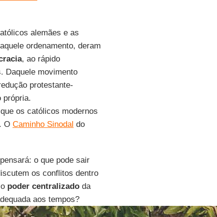
católicos alemães e as
m aquele ordenamento, deram
racia
, ao rápido
s. Daquele movimento
redução protestante-
 própria.
 que os católicos modernos
X. O
Caminho Sinodal
do
pensará: o que pode sair
iscutem os conflitos dentro
 o
poder centralizado
da
dequada aos tempos?