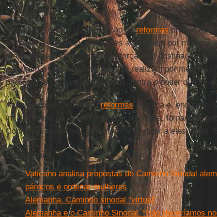
não
.
Portanto, é errado dizer que não há
reformas
porque
Rom
reformas estão avançando. Eles acontecem por meio de 
realizadas em fóruns obtidos à força com obstinação. E o 
existirem é uma
reforma
. Elas se realizam por meio da cr
padres e as comissões pastorais contra o poder que se 
Aqueles que esperam por
reformas
de cima e, enquanto i
incapacidade da Igreja para fazer reformas, tornam-se d
Confie em si mesmo, gostaríamos de dizer a eles. Ajam. 
Leia mais
Vaticano analisa propostas do Caminho Sinodal alemã
párocos e ordenar mulheres
Alemanha. Caminho sinodal “virtual”
Alemanha e o Caminho Sinodal. “Não deveríamos no