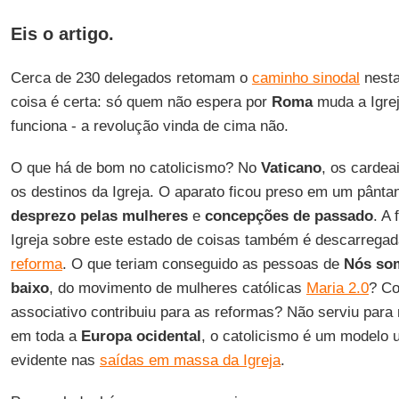
Eis o artigo.
Cerca de 230 delegados retomam o
caminho sinodal
nesta
coisa é certa: só quem não espera por
Roma
muda a Igre
funciona - a revolução vinda de cima não.
O que há de bom no catolicismo? No
Vaticano
, os carde
os destinos da Igreja. O aparato ficou preso em um pânt
desprezo pelas mulheres
e
concepções de passado
. A 
Igreja sobre este estado de coisas também é descarrega
reforma
. O que teriam conseguido as pessoas de
Nós som
baixo
, do movimento de mulheres católicas
Maria 2.0
? Co
associativo contribuiu para as reformas? Não serviu para
em toda a
Europa ocidental
, o catolicismo é um modelo u
evidente nas
saídas em massa da Igreja
.