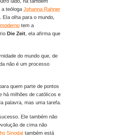
utro lado, há também
 a teóloga
Johanna Rahner
. Ela olha para o mundo,
 moderno
tem a
ário
Die Zeit
, ela afirma que
ernidade do mundo que, de
nda não é um processo
 para quem parte de pontos
e há milhões de católicos e
a palavra, mas uma tarefa.
sucesso. Ele também não
revolução de cima não
ho Sinodal
também está