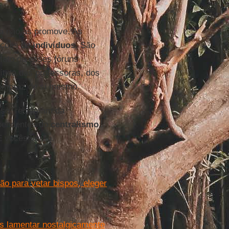
a
não as promove. As
ações de
indivíduos
. São
fato de esses fóruns
ítica das professoras, dos
compraz de si mesmo.
sso, reclamam da
ependentes do
centralismo
.
E vocês verão.
o para vetar bispos, eleger
s lamentar nostalgicamente