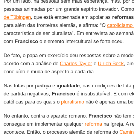
Por um lado, há pessoas sem mais esperança, mas, por o
pessoas animadas por um grande espírito inovador. Como
de Tübingen
, que está empenhada em apoiar as
reformas
para além das fronteiras alemãs, e afirma: “O
catolicismo
característica de ser pluralista”. Em entrevista ao seman
com
Francisco
o elemento intercultural se fortaleceu.
De fato, o papa em exercício deu respostas sobre a mod
acordo com a análise de
Charles Taylor
e
Ulrich Beck
, ai
concluído e muda de aspecto a cada dia.
Nas lutas por
justiça
e
igualdade
, nas condições de luta
de partida negativos,
Francisco
é insubstituível. E com el
católicas para os quais o
pluralismo
não é apenas uma bel
No entanto, contra o aparato romano,
Francisco
não tem 
consegue em implementar qualquer
reforma
na Igreja. A 
acontece. Então, o processo alemão de reforma do
Camin