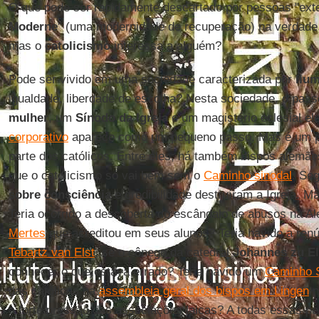
O que pode ser rapidamente descartado por pessoas "ext
Moderne
" (uma modernidade de recuperação) na verdade 
mas o
catolicismo
interessa a alguém?
Pode ser vivido em uma sociedade caracterizada por
Ilu
igualdade, liberdade de escolha? Nesta sociedade, o pas
mulher
, um
Sínodo da Igreja
e um magistério eclesial el
corporativo
aparece como um pequeno passo. Mas é um 
parte dos católicos. Entre eles, há também bispos alemã
que o catolicismo só vai bem sem o
Caminho sinodal
. Se
sobre consciência
e credibilidade destruíram a Igreja. 
Teria ocorrido a descoberta do escândalo de abusos na
Mertes
que acreditou em seus alunos? Teria havido a ren
Tebartz van Elst
, se o cônego da catedral
Johannes zu El
conhecer o que estava errado? Teria havido um
Caminho S
das católicas na
assembleia geral dos bispos em Lingen
n
a forte pressão das associações laicas? A todas essas p