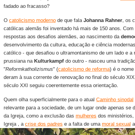
fadado ao fracasso?
O
catolicismo moderno
de que fala
Johanna Rahner
, os 
católicas alemãs foi inventado há mais de 150 anos. Co
respostas aos desafios alemães, ao nascimento da
democ
desenvolvimento da cultura, educação e ciência moderna
católico - que desafiou o ultramontanismo de um lado e a 
prussiana na
Kulturkampf
do outro - nasceu uma tradição
"
Reformkatholizismus
" (
catolicismo de reforma
) é o nome
deram à sua corrente de renovação no final do século XI
século XXI seguiu coerentemente essa orientação.
Quem olha superficialmente para o atual
Caminho sinodal
relevante para a sociedade, de um lugar onde apenas se d
da Igreja, como a exclusão das
mulheres
dos ministérios,
Igreja , a
crise dos padres
e a falta de uma
moral sexual
a