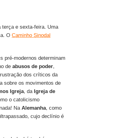
 terça e sexta-feira. Uma
ja. O
Caminho Sinodal
ais pré-modernos determinam
ano de
abusos de poder
,
frustração dos críticos da
da sobre os movimentos de
os Igreja
, da
Igreja de
mo o catolicismo
 nada! Na
Alemanha
, como
ltrapassado, cujo declínio é