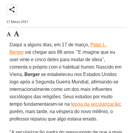
share
17 Março 2017
Daqui a alguns dias, em 17 de março,
Peter L.
Berger
vai chegar aos 88 anos. "E imagine que eu
usei vinte e cinco deles para mudar de ideia",
comenta o próprio com o habitual humor. Nascido em
Viena,
Berger
se estabeleceu nos Estados Unidos
logo após a Segunda Guerra Mundial, afirmando-se
internacionalmente como um dos mais influentes
sociólogos das religiões. Seus estudos por muito
tempo fundamentaram-se na
teoria da secularização
;
porém, mais tarde, na véspera do novo milênio, o
professor reparou que algo estava errado.
"A secularização partia do pressuposto de que a mais