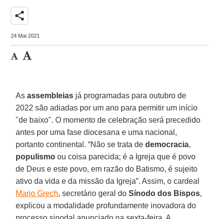
share
24 Mai 2021
As
assembleias
já programadas para outubro de
2022 são adiadas por um ano para permitir um início
"de baixo". O momento de celebração será precedido
antes por uma fase diocesana e uma nacional,
portanto continental. “Não se trata de
democracia
,
populismo
ou coisa parecida; é a Igreja que é povo
de Deus e este povo, em razão do Batismo, é sujeito
ativo da vida e da missão da Igreja”. Assim, o cardeal
Mario Grech
, secretário geral do
Sínodo dos Bispos
,
explicou a modalidade profundamente inovadora do
processo sinodal anunciado na sexta-feira. A