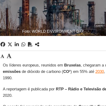
Foto: WORLD ENVIRONMENT DAY
Os líderes europeus, reunidos em
Bruxelas
, chegaram a 
emissões
de dióxido de carbono (
CO²
) em 55% até
2030
,
1990.
A reportagem é publicada por
RTP – Rádio e Televisão d
2020.