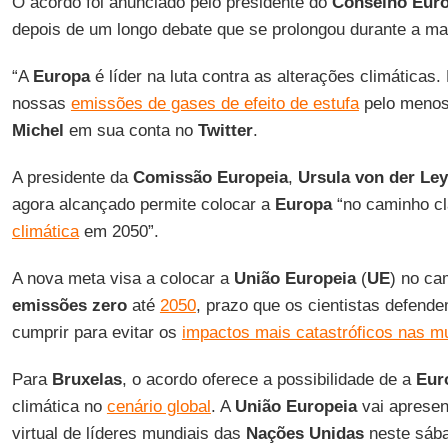
O acordo foi anunciado pelo presidente do
Conselho Eur
depois de um longo debate que se prolongou durante a m
“A
Europa
é líder na luta contra as alterações climáticas
nossas
emissões de gases de efeito de estufa
pelo menos
Michel
em sua conta no
Twitter
.
A presidente da
Comissão Europeia
,
Ursula von der Le
agora alcançado permite colocar a
Europa
“no caminho cl
climática
em 2050”.
A nova meta visa a colocar a
União Europeia
(
UE
) no ca
emissões zero
até
2050
, prazo que os cientistas defen
cumprir para evitar os
impactos mais catastróficos nas m
Para
Bruxelas
, o acordo oferece a possibilidade de a
Eur
climática no
cenário global
. A
União Europeia
vai apresen
virtual de líderes mundiais das
Nações Unidas
neste sába