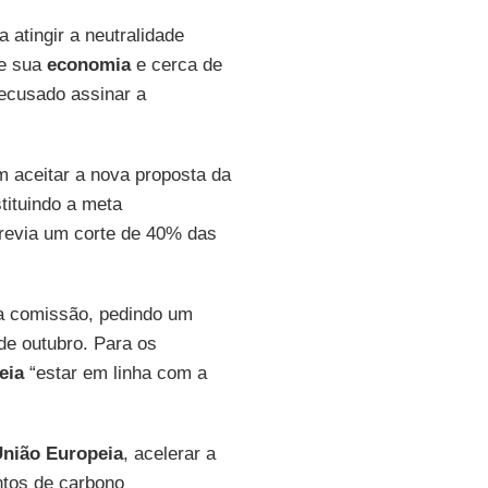
 atingir a neutralidade
e sua
economia
e cerca de
ecusado assinar a
m aceitar a nova proposta da
ituindo a meta
revia um corte de 40% das
a comissão, pedindo um
de outubro. Para os
eia
“estar em linha com a
nião Europeia
, acelerar a
ntos de carbono