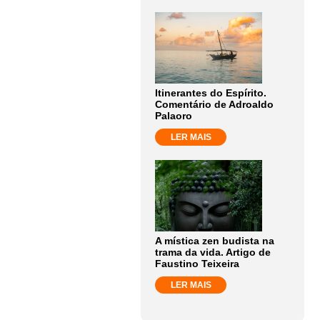
Itinerantes do Espírito.
Comentário de Adroaldo
Palaoro
LER MAIS
A mística zen budista na
trama da vida. Artigo de
Faustino Teixeira
LER MAIS