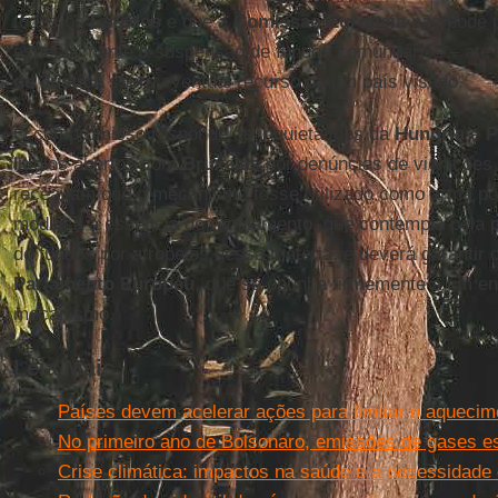
todos os
Estados
e que a
Comissão Europeia
não pode p
especialmente a suspensão de fundos comunitários – até
de Justiça
sobre eventual recurso de um país visado.
O compromisso responde às inquietações da
Hungria
e
P
litígios abertos com
Bruxelas
por denúncias de violações
receavam que o mecanismo fosse utilizado como arma polí
modifica a essência do regulamento, que contempla pela 
de fundos por atropelos nessa matéria, e deverá garantir 
Parlamento Europeu
, que se opunha firmemente a um e
mecanismo.
Leia Mais
Países devem acelerar ações para limitar o aquecim
No primeiro ano de Bolsonaro, emissões de gases e
Crise climática: impactos na saúde e a necessidad