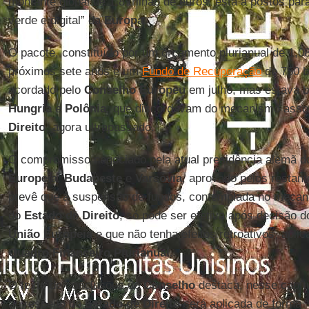
montante global de 1,8 trilhão de euros, está a postos par
verde e digital” da
Europa
.
O pacote, constituído por um orçamento plurianual de 1,08
próximos sete anos e um
Fundo de Recuperação
de 750 bi
acordado pelo
Conselho Europeu
em julho, mas estava b
Hungria
e
Polônia
, que discordavam do mecanismo asso
Direito
, agora ultrapassado.
O compromisso negociado pela atual presidência alemã 
Europeia
,
Budapeste
e
Varsóvia
, aprovado pelos restan
prevê que a suspensão de fundos, contemplada no mecan
do
Estado de Direito
, só pode ser efetiva após decisão 
União Europeia
e que não tenha efeitos retroativos, apli
Quadro Financeiro Plurianual
.
O texto de conclusões do
Conselho
destaca, nesse capítu
ao respeito do
Estado de Direito
será aplicada de forma “o