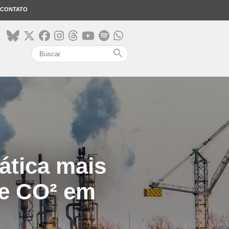
CONTATO
search
ática mais
de CO² em