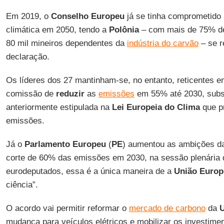
Em 2019, o
Conselho Europeu
já se tinha comprometido a
climática em 2050, tendo a
Polônia
– com mais de 75% d
80 mil mineiros dependentes da
indústria do carvão
– se r
declaração.
Os líderes dos 27 mantinham-se, no entanto, reticentes e
comissão de
reduzir
as
emissões
em 55% até 2030, subst
anteriormente estipulada na
Lei Europeia do Clima
que p
emissões.
Já o
Parlamento Europeu
(
PE
) aumentou as ambições d
corte de 60% das emissões em 2030, na sessão plenária 
eurodeputados, essa é a única maneira de a
União Europ
ciência”.
O acordo vai permitir reformar o
mercado de carbono
da
U
mudança para veículos elétricos e mobilizar os investime