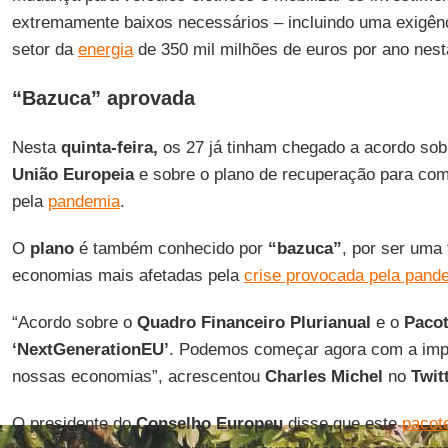
extremamente baixos necessários – incluindo uma exigênc
setor da
energia
de 350 mil milhões de euros por ano nes
“Bazuca” aprovada
Nesta
quinta-feira,
os 27 já tinham chegado a acordo sob
União Europeia
e sobre o plano de recuperação para co
pela
pandemia
.
O
plano
é também conhecido por
“bazuca”
, por ser uma 
economias mais afetadas pela
crise provocada pela pand
“Acordo sobre o
Quadro Financeiro Plurianual
e o
Paco
‘NextGenerationEU’
. Podemos começar agora com a impl
nossas economias”, acrescentou
Charles Michel
no
Twit
O presidente do
Conselho Europeu
disse que este
pacot