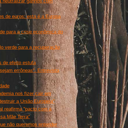
á neutralizar ganhos com
s de euros: esta é a Europa
de para a crise econômica do
o verde para a recuperação
 de efeito estufa
sejam errôneas”. Entrevista
idade
ndemia nos fizer cair em
destruir a União Europeia”
l reafirma "pacto com a
ssa Mãe Terra”
 que não queremos entender