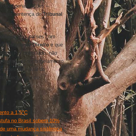
ropor penalizações –
 haver sentença do
Tribunal
olônia
, dois países com
 do
Estado de Direito
e que
tica. Por outro lado, não
primeira vez o congelamento
o necessário aval do
nfraquecimento do
ento a 1,5°C
stufa no Brasil sobem 10%
e de uma mudança sistêmica