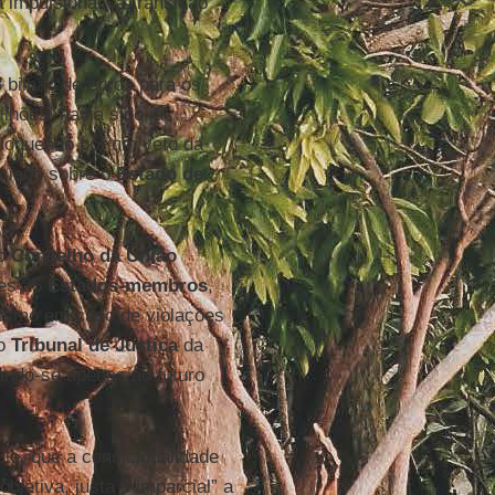
a impulsionar “a transição
 bilhão de euros para os
lhões, havia sido já
loqueado por um veto da
ciado sobre o
Estado de
do
Conselho da União
tes 25
Estados-membros
,
ismo em caso de violações
do
Tribunal de Justiça
da
cando-se apenas ao futuro
lo, que a condicionalidade
bjetiva, justa e imparcial” a