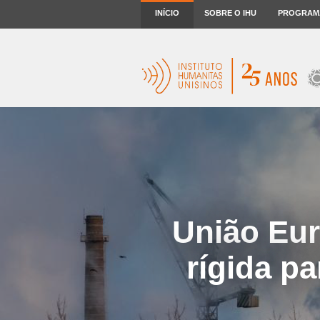
INÍCIO
SOBRE O IHU
PROGRAM
União Eur
rígida p