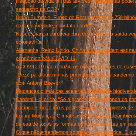
Redução da vida útil das árvores em florestas poder
sequestro de CO2
União Europeia. Fundo de Recuperação de 750 bilhõe
da solidariedade, constata cardeal Hollerich
Nasce aliança europeia para defender uma saída ver
coronavírus
Alemanha, Reino Unido, China e ONU pedem estímul
econômica pós-COVID-19
A COVID-19 não reduziu os níveis recordes de gases
“Rezo para que minhas previsões sobre a pandemia 
com Antony Beevor
Mudanças climáticas aceleram a perda de biodivers
Cardeal Hollerich: "Se a grande segunda onda da pa
nacionalismo, o vírus pode ter o poder explosivo de 
Fórum Mudanças Climáticas e Justiça Socioambienta
defesa de todas as formas de vida presentes em no
O que não entendemos sobre a crise climática. E o