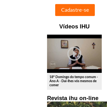
Vídeos IHU
play_circle_outline
18º Domingo do tempo comum -
Ano A - Dai-lhes vós mesmos de
comer
Revista ihu on-line