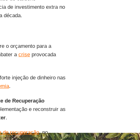
ia de investimento extra no
ta década.
re o orçamento para a
mbater a
crise
provocada
forte injeção de dinheiro nas
emia
.
te de Recuperação
ementação e reconstruir as
ter
.
e de recuperação
, no