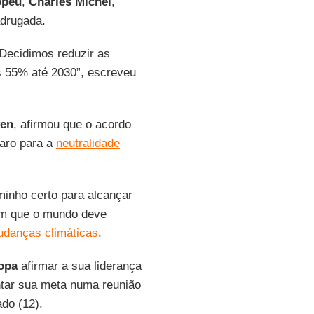
opeu
,
Charles Michel
,
adrugada.
. Decidimos reduzir as
 55% até 2030”, escreveu
yen
, afirmou que o acordo
aro para a
neutralidade
minho certo para alcançar
dem que o mundo deve
udanças climáticas
.
opa
afirmar a sua liderança
tar sua meta numa reunião
do (12).