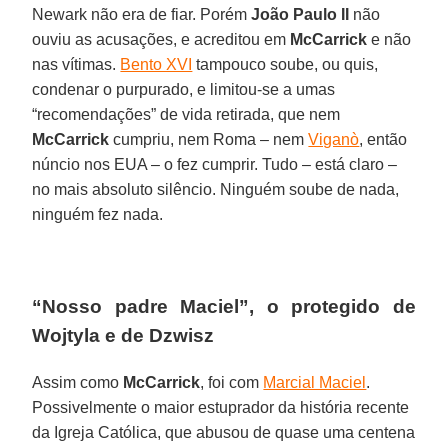
Newark não era de fiar. Porém
João Paulo II
não
ouviu as acusações, e acreditou em
McCarrick
e não
nas vítimas.
Bento XVI
tampouco soube, ou quis,
condenar o purpurado, e limitou-se a umas
“recomendações” de vida retirada, que nem
McCarrick
cumpriu, nem Roma – nem
Viganò
, então
núncio nos EUA – o fez cumprir. Tudo – está claro –
no mais absoluto silêncio. Ninguém soube de nada,
ninguém fez nada.
“Nosso padre Maciel”, o protegido de
Wojtyla e de Dzwisz
Assim como
McCarrick
, foi com
Marcial Maciel
.
Possivelmente o maior estuprador da história recente
da Igreja Católica, que abusou de quase uma centena