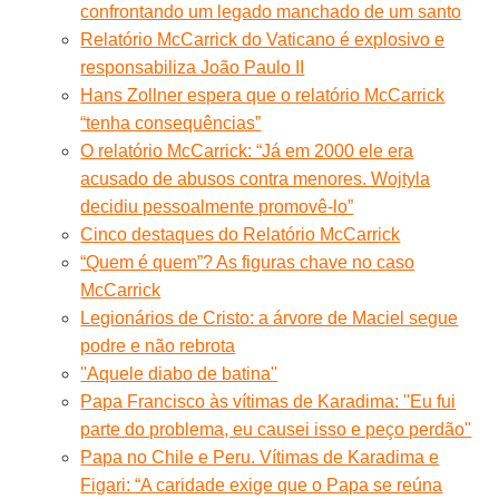
confrontando um legado manchado de um santo
Relatório McCarrick do Vaticano é explosivo e
responsabiliza João Paulo II
Hans Zollner espera que o relatório McCarrick
“tenha consequências”
O relatório McCarrick: “Já em 2000 ele era
acusado de abusos contra menores. Wojtyla
decidiu pessoalmente promovê-lo”
Cinco destaques do Relatório McCarrick
“Quem é quem”? As figuras chave no caso
McCarrick
Legionários de Cristo: a árvore de Maciel segue
podre e não rebrota
''Aquele diabo de batina''
Papa Francisco às vítimas de Karadima: ''Eu fui
parte do problema, eu causei isso e peço perdão''
Papa no Chile e Peru. Vítimas de Karadima e
Figari: “A caridade exige que o Papa se reúna