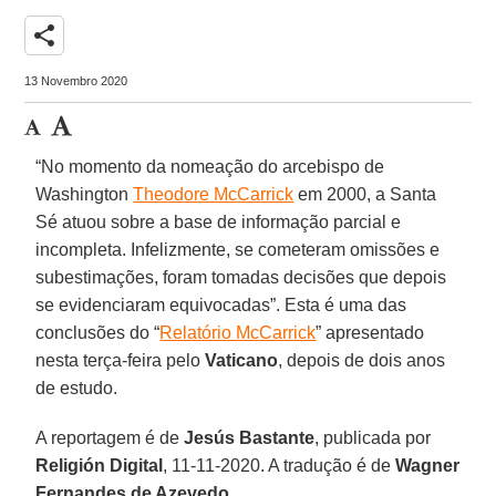
share
13 Novembro 2020
“No momento da nomeação do arcebispo de
Washington
Theodore McCarrick
em 2000, a Santa
Sé atuou sobre a base de informação parcial e
incompleta. Infelizmente, se cometeram omissões e
subestimações, foram tomadas decisões que depois
se evidenciaram equivocadas”. Esta é uma das
conclusões do “
Relatório McCarrick
” apresentado
nesta terça-feira pelo
Vaticano
, depois de dois anos
de estudo.
A reportagem é de
Jesús Bastante
, publicada por
Religión Digital
, 11-11-2020. A tradução é de
Wagner
Fernandes de Azevedo
.