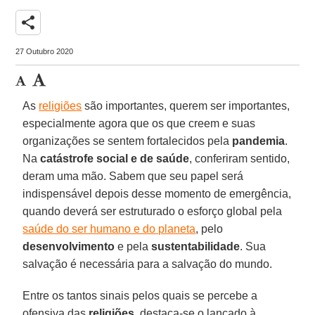
share
27 Outubro 2020
As
religiões
são importantes, querem ser importantes,
especialmente agora que os que creem e suas
organizações se sentem fortalecidos pela
pandemia
.
Na
catástrofe social e de saúde
, conferiram sentido,
deram uma mão. Sabem que seu papel será
indispensável depois desse momento de emergência,
quando deverá ser estruturado o esforço global pela
saúde do ser humano e do planeta
, pelo
desenvolvimento
e pela
sustentabilidade
. Sua
salvação é necessária para a salvação do mundo.
Entre os tantos sinais pelos quais se percebe a
ofensiva das
religiões
, destaca-se o lançado à