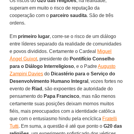
Os riscos do
G20 das religiões
, na realidade,
superam em muito o risco de reputação da
cooperação com o
parceiro saudita
. São de três
ordens.
Em
primeiro lugar
, corre-se o risco de um diálogo
entre líderes separado da realidade de comunidades
e povos divididos. Certamente o Cardeal
Miguel
Ángel Guixot
, presidente do
Pontifício Conselho
para o Diálogo Interreligioso
, e o Padre
Augusto
Zampini Davies
do
Dicastério para o Serviço do
Desenvolvimento Humano Integral
, vozes fortes no
evento de
Riad
, são expoentes de autoridade do
pensamento do
Papa Francisco
, mas não menos
certamente suas posições deixam mornos muitos
fiéis, mais preocupados com a identidade católica
que com o entusiasmo hindu pela encíclica
Fratelli
Tutti
. Em suma, a questão é até que ponto o
G20 das
religiões
, um experimento sofisticado dos vértices,