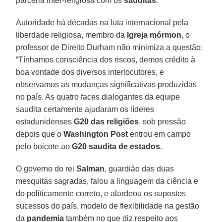
parceria inter-religiosa com os
sauditas
.
Autoridade há décadas na luta internacional pela
liberdade religiosa, membro da
Igreja mórmon
, o
professor de Direito Durham não minimiza a questão:
“Tínhamos consciência dos riscos, demos crédito à
boa vontade dos diversos interlocutores, e
observamos as mudanças significativas produzidas
no país. As quatro faces dialogantes da equipe
saudita certamente ajudaram os líderes
estadunidenses
G20 das religiões
, sob pressão
depois que o
Washington Post
entrou em campo
pelo boicote ao
G20 saudita de estados
.
O governo do rei
Salman
, guardião das duas
mesquitas sagradas, falou a linguagem da ciência e
do politicamente correto, e alardeou os supostos
sucessos do país, modelo de flexibilidade na gestão
da
pandemia
também no que diz respeito aos