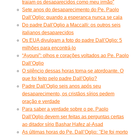
traiam os desaparecidos como meu irmão”
Sete anos do desaparecimento do Pe. Paolo
Dall’Oglio: quando a esperança nunca se cala
Do padre Dall'Oglio a Maccalli: os outros seis
italianos desaparecidos
Os EUA divulgam a foto do padre Dall'Oglio: 5
milhões para encontrá-lo
“Ayouni”: olhos e corações voltados ao Pe. Paolo
Dall’Oglio
O silêncio dessas horas torna-se atordoante. O
que foi feito pelo padre Dall'Oglio?
Padre Dall'Oglio seis anos após seu
desaparecimento, os cristãos sírios pedem
oração e verdade
Para saber a verdade sobre o pe. Paolo
Dall'Oglio devem ser feitas as perguntas certas
ao ditador sírio Bashar Hafez al-Asad
As últimas horas do Pe. Dall’Oglio: ''Ele foi morto