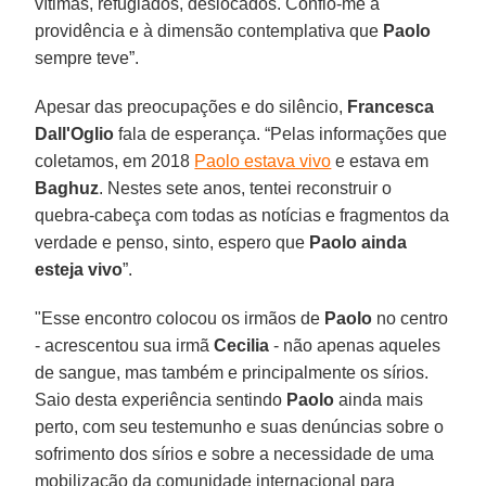
vítimas, refugiados, deslocados. Confio-me à
providência e à dimensão contemplativa que
Paolo
sempre teve”.
Apesar das preocupações e do silêncio,
Francesca
Dall'Oglio
fala de esperança. “Pelas informações que
coletamos, em 2018
Paolo estava vivo
e estava em
Baghuz
. Nestes sete anos, tentei reconstruir o
quebra-cabeça com todas as notícias e fragmentos da
verdade e penso, sinto, espero que
Paolo ainda
esteja vivo
”.
"Esse encontro colocou os irmãos de
Paolo
no centro
- acrescentou sua irmã
Cecilia
- não apenas aqueles
de sangue, mas também e principalmente os sírios.
Saio desta experiência sentindo
Paolo
ainda mais
perto, com seu testemunho e suas denúncias sobre o
sofrimento dos sírios e sobre a necessidade de uma
mobilização da comunidade internacional para