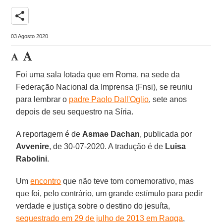
share
03 Agosto 2020
Foi uma sala lotada que em Roma, na sede da
Federação Nacional da Imprensa (Fnsi), se reuniu
para lembrar o
padre Paolo Dall'Oglio
, sete anos
depois de seu sequestro na Síria.
A reportagem é de
Asmae Dachan
, publicada por
Avvenire
, de 30-07-2020. A tradução é de
Luisa
Rabolini
.
Um
encontro
que não teve tom comemorativo, mas
que foi, pelo contrário, um grande estímulo para pedir
verdade e justiça sobre o destino do jesuíta,
sequestrado em 29 de julho de 2013 em Raqqa
,