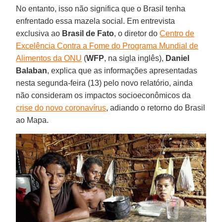
No entanto, isso não significa que o Brasil tenha
enfrentado essa mazela social. Em entrevista
exclusiva ao
Brasil de Fato
, o diretor do
Centro de
Excelência Contra a Fome do Programa Mundial de
Alimentos da ONU
(
WFP
, na sigla inglês),
Daniel
Balaban
, explica que as informações apresentadas
nesta segunda-feira (13) pelo novo relatório, ainda
não consideram os impactos socioeconômicos da
crise do novo coronavírus
, adiando o retorno do Brasil
ao Mapa.