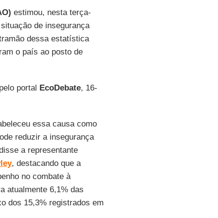
AO)
estimou, nesta terça-
 situação de insegurança
tramão dessa estatística
ram o país ao posto de
pelo portal
EcoDebate
, 16-
tabeleceu essa causa como
ode reduzir a insegurança
 disse a representante
ley
, destacando que a
mpenho no combate à
tra atualmente 6,1% das
xo dos 15,3% registrados em