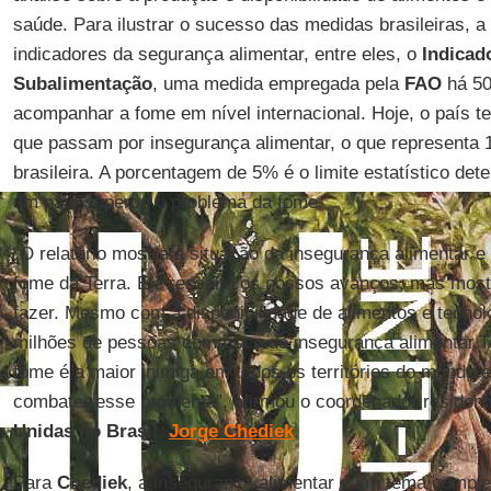
saúde. Para ilustrar o sucesso das medidas brasileiras, a
indicadores da segurança alimentar, entre eles, o
Indicad
Subalimentação
, uma medida empregada pela
FAO
há 50
acompanhar a fome em nível internacional. Hoje, o país te
que passam por insegurança alimentar, o que representa
brasileira. A porcentagem de 5% é o limite estatístico de
um país superou o problema da fome.
“O relatório mostra a situação da insegurança alimentar e 
fome da Terra. Ele ressalta os nossos avanços, mas most
fazer. Mesmo com a disponibilidade de alimentos e tecnol
milhões de pessoas com risco de insegurança alimentar.
fome é a maior inimiga em todos os territórios do mundo
combater esse problema”, afirmou o coordenador residen
Unidas no Brasil
,
Jorge Chediek
.
Para
Chediek
, a insegurança alimentar é um tema comple