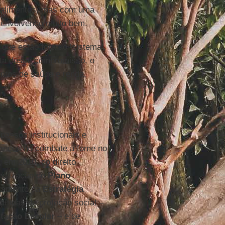
e alimentos, mas com uma
senvolvendo muito bem.
que estão fora do ‘sistema’,
nta desse compromisso, o
entos de saúde e renda,
passos institucionais e
vanços no combate à fome no
, em 2010, do direito
nalização do
Plano
nçamento da
Estratégia
líticas de proteção social –
tação Escolar
– e de