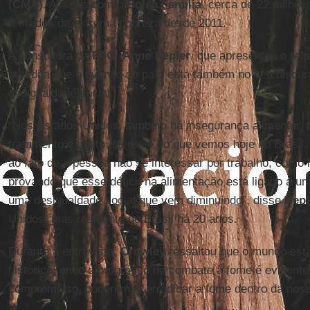
(CMA)
. Apenas com o
Bolsa Família
, cerca de 22 milhõe
retirados da extrema pobreza desde 2011.
A consultora da
FAO
,
Anne Kepler
, que apresentou o rela
acredita que o avanço do país está também no seu discurs
desigualdade social.
“Nos Estados Unidos, também há insegurança alimentar,
tratamento é muito diferente do que vemos hoje no Brasil.
ao fato de a pessoa não se interessar por trabalho, como
provando que esse déficit na alimentação está ligado a um
uma desigualdade social que vem diminuindo”, disse
Kepl
Unidos, mas residente do Brasil há 20 anos.
Durante a entrevista,
Crowley
ressaltou que o mundo est
histórico, onde o progresso no combate à fome é evident
compromisso, poderemos erradicar a fome dentro da noss