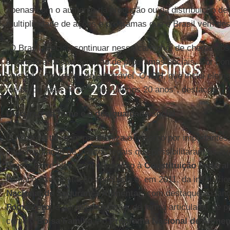
apenas com o aumento da produção ou da distribuição d
multiplicidade de ações e programas que o Brasil vem de
“O Brasil precisa continuar nesse caminho, de chegar aos 
e aprimorar a coordenação de programas sociais. Por co
país teve um resultado admirável. O
IDH
, que inclui elem
melhorou mais de 50% nos ultimos 20 anos”, destacou.
Discurso da fome e a desigualdade social
O relatório também parabeniza o governo por importantes 
implementação de marcos legais que possibilitaram os a
Brasil. Entre eles, a incorporação à
Constituição Federal
humano à alimentação adequada e, em 2011, da institucio
Nacional de Segurança Alimentar
, com destaque ao la
Fome Zero
, e a implementação, de forma articulada, de po
como o
Bolsa Família
e o
Programa Nacional de Alimen