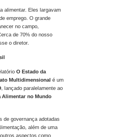
a alimentar. Eles largavam
 de emprego. O grande
manecer no campo,
 Cerca de 70% do nosso
sse o diretor.
il
elatório
O Estado da
rato Multidimensional
é um
O
, lançado paralelamente ao
a Alimentar no Mundo
as de governança adotadas
 alimentação, além de uma
e outros aspectos como