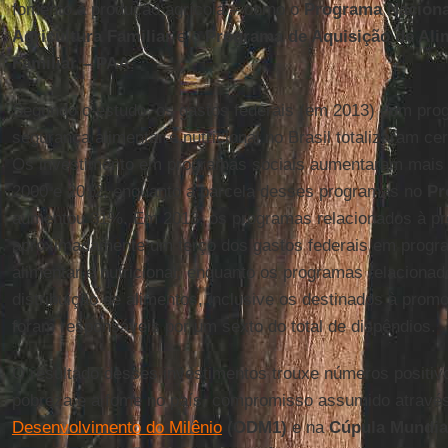
fomento à produção agrícola – como o
Programa Naciona
Agricultura Familiar
e o
Programa de Aquisição de Ali
Familiar – PAA
.
Segundo o estudo, os gastos federais (em 2013) com pro
segurança alimentar e nutricional no Brasil totalizaram cer
Os investimento em programas sociais aumentaram mais 
2000 e 2012, enquanto a parcela desses programas no
Pr
aumentou 31%. Em 2013, os programas relacionados à pr
aproximadamente um terço dos gastos federais em progr
alimentar e nutricional, enquanto os programas relaciona
distribuição de alimentos, inclusive os destinados à promoç
foram responsáveis por um sexto do total de dispêndios.
O resultado desses investimentos trouxe números positiv
pobreza e a fome no país, compromisso assumido atravé
Desenvolvimento do Milênio
(ODM1)
e na
Cúpula Mundia