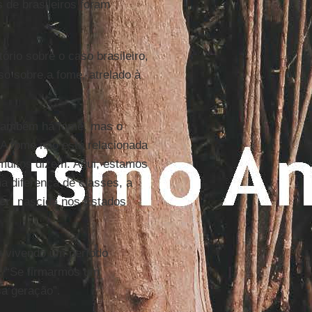
s de brasileiros foram
tório sobre o caso brasileiro,
o sobre a fome, atrelado à
 também há fome, mas o
 A fome não está relacionada
 muitos dizem. Aqui, estamos
a diferença de classes, a
er
, nascida nos Estados
á vivendo um período
e. “Se firmarmos um
a geração”.