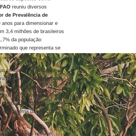
FAO
reuniu diversos
or de Prevalência de
 anos para dimensionar e
m 3,4 milhões de brasileiros
 1,7% da população
terminado que representa se
as tentativas de eliminar a
ra que ainda há muito para
ogia, temos mais de 800
Temos que reconhecer que a
 e manter o compromisso de
te do sistema das
Nações
xo, que não se resolve