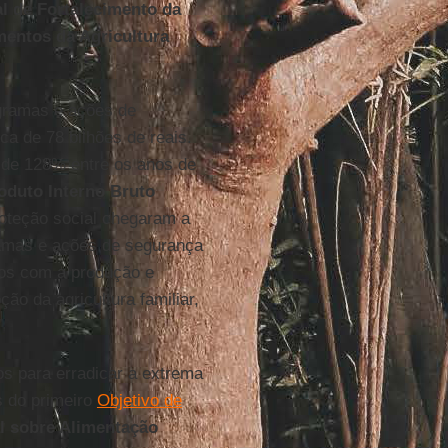
l de Fortalecimento da
mentos da Agricultura
gramas e ações de
ca de 78 bilhões de reais.
de 128% entre os anos de
oduto Interno Bruto
oteção social chegaram a
amas e ações de segurança
dos com a produção e
ão da agricultura familiar,
os para erradicar a extrema
s do primeiro
Objetivo de
l sobre Alimentação