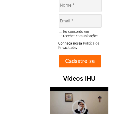
Eu concordo em
receber comunicações.
Conheça nossa
Política de
Privacidade
.
Vídeos IHU
play_circle_outline