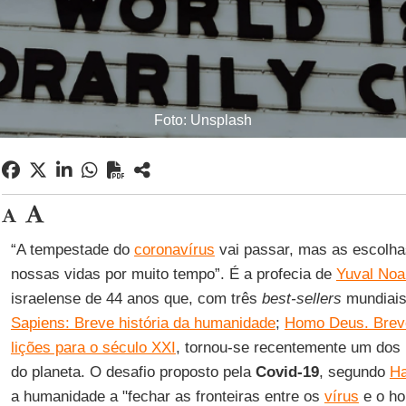
Foto: Unsplash
“A tempestade do
coronavírus
vai passar, mas as escolh
nossas vidas por muito tempo”. É a profecia de
Yuval Noa
israelense de 44 anos que, com três
best-sellers
mundiais
Sapiens: Breve história da humanidade
;
Homo Deus. Breve
lições para o século XXI
, tornou-se recentemente um dos 
do planeta. O desafio proposto pela
Covid-19
, segundo
Ha
a humanidade a "fechar as fronteiras entre os
vírus
e o ho