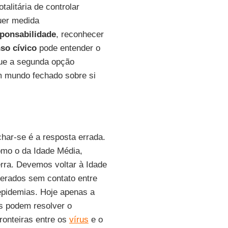
alitária de controlar
uer medida
sponsabilidade
, reconhecer
nso cívico
pode entender o
que a segunda opção
m mundo fechado sobre si
char-se é a resposta errada.
mo o da Idade Média,
rra. Devemos voltar à Idade
erados sem contato entre
epidemias. Hoje apenas a
s podem resolver o
ronteiras entre os
vírus
e o