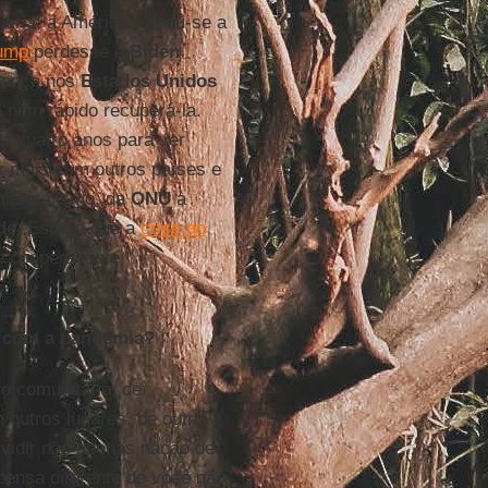
ueria, a América tornou-se a
ump
perdesse e
Biden
iança nos
Estados Unidos
l nem rápido recuperá-la.
da quatro anos para ver
r mais com outros países e
ilateralismo, da
ONU
à
de
. Espero que a
crise do
e cooperação e
o com a pandemia?
ito comunitário, de
outros lugares, de outro
dividir não apenas nação de
nsa diferente de você não