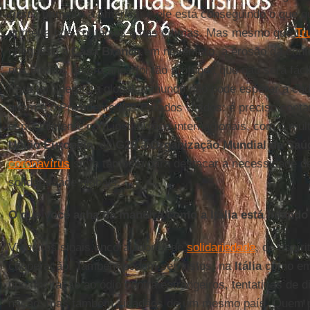
first
", primeiro a América: e ele está conseguindo o que q
primeira nos contágios e nas vítimas. Mas mesmo que
Tr
chegasse à
Casa Branca
em novembro, a erosão da conf
nos últimos quatro anos foi tão profunda que não será fáci
Para ter liderança global, o mundo não pode esperar a ca
quem é o Presidente dos Estados Unidos: é preciso conta
especialmente com instituições internacionais, com o mult
União Europeia
, do
G20
à
Organização Mundial da Saú
coronavírus
sirva também para destacar a necessidade d
solidariedade globais.
O que você acha da maneira como a Itália está lidand
Vi muitos sinais encorajadores de
solidariedade
, de espír
cooperação. Também podem ser vistos, na
Itália
como em 
tipo: incitação ao ódio contra estrangeiros, tentativas de 
nação, mas também cidadãos de um mesmo país. Quem pe