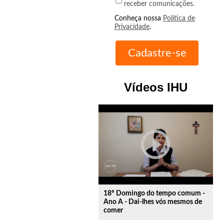
receber comunicações.
Conheça nossa
Política de
Privacidade
.
Vídeos IHU
play_circle_outline
18º Domingo do tempo comum -
Ano A - Dai-lhes vós mesmos de
comer