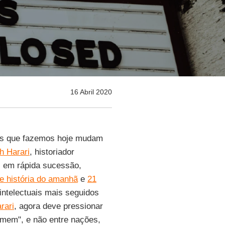
16 Abril 2020
as que fazemos hoje mudam
h Harari
, historiador
 em rápida sucessão,
 história do amanhã
e
21
intelectuais mais seguidos
rari
, agora deve pressionar
mem", e não entre nações,