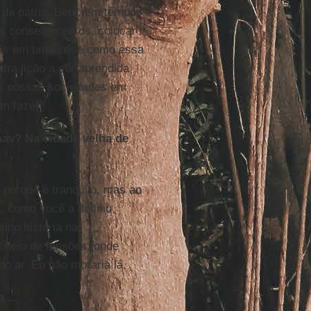
 da pátria. Bem, em tempos
s consentimentos, colocar
as em uma crise como essa
utra lição a ser aprendida
as nossas sociedades em
am fazer.
av? Na cidade velha de
 porque é tranquilo, mas ao
, como você a definiu
ino história na
cheio de tensões, onde
o ar. Eu não moraria lá.
 ...