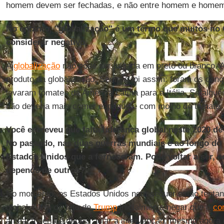
homem devem ser fechadas, e não entre homem e homem,
No entanto, "globalização" é um termo que muitos no
considerar negativo.
A
globalização
não pode ser julgada em preto ou branco. A
produto da globalização. Sempre foi assim: foram os con
levaram tomates da América Latina para a Itália. Se algu
não deveria mais comer espaguete com molho de tomate.
Você escreveu que falta liderança global neste 2020 d
No passado, nas duas guerras mundiais e ao longo do
Estados Unidos que a forneceram. Pode voltar a ser, s
depende de outros?
No momento, os Estados Unidos nem sequer estão tentan
global. Além do fato de
Trump
inicialmente negar que o
co
ameaça séria e depois adiar a intervenção, mesmo agora 