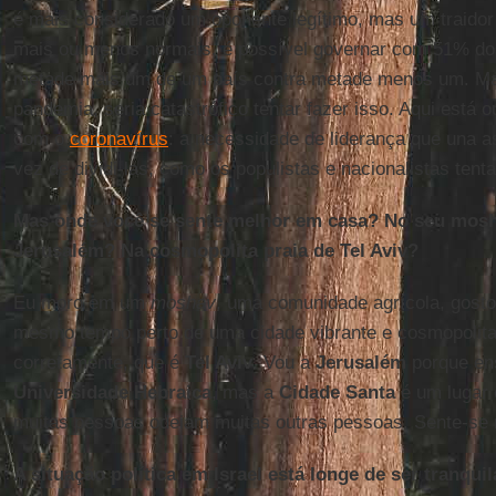
é mais considerado um oponente legítimo, mas um traidor
mais ou menos normais, é possível governar com 51% do
metade mais um de um país contra metade menos um. M
pandemia, seria catastrófico tentar fazer isso. Aqui está o
com o
coronavírus
: a necessidade de liderança que una 
vez de dividi-las, como os populistas e nacionalistas tent
Mas onde você se sente melhor em casa? No seu mosh
Jerusalém? Na cosmopolita praia de Tel Aviv?
Eu moro em um
moshav
, uma comunidade agrícola, gosto
mesmo tempo perto de uma cidade vibrante e cosmopolita
corretamente, que é
Tel Aviv
. Vou a
Jerusalém
porque ens
Universidade Hebraica
, mas a
Cidade Santa
é um lugar 
muitas pessoas odeiam muitas outras pessoas. Sente-se n
A situação política em Israel está longe de ser tranquila