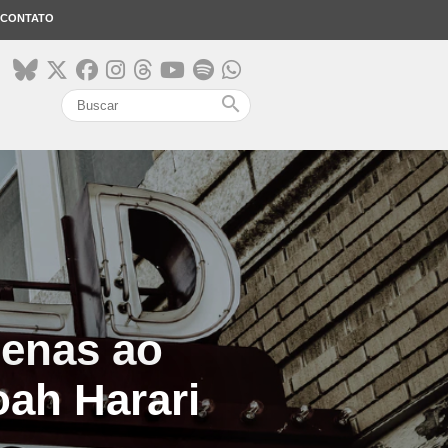
CONTATO
search
penas ao
oah Harari