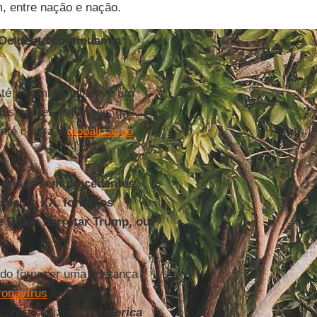
 entre nação e nação.
 Ocidente continuam a
té a comida italiana é um
quistadores espanhóis que
ém é contra a
globalização
,
e crises sem precedentes.
 século XX, foram os
e Biden derrotar Trump, ou
do fornecer uma liderança
ronavírus
fosse uma
continua dizendo "
America