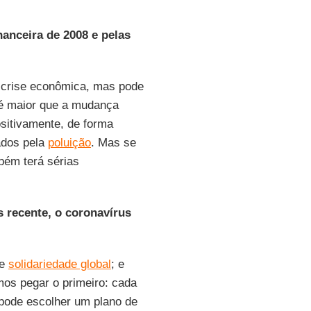
nanceira de 2008 e pelas
a crise econômica, mas pode
 é maior que a mudança
ositivamente, de forma
ados pela
poluição
. Mas se
ém terá sérias
s recente, o coronavírus
e
solidariedade global
; e
mos pegar o primeiro: cada
 pode escolher um plano de