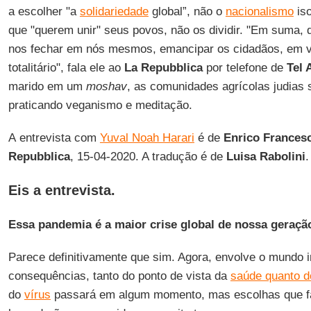
a escolher "a
solidariedade
global”, não o
nacionalismo
iso
que "querem unir" seus povos, não os dividir. "Em suma, 
nos fechar em nós mesmos, emancipar os cidadãos, em vez
totalitário", fala ele ao
La Repubblica
por telefone de
Tel 
marido em um
moshav
, as comunidades agrícolas judias
praticando veganismo e meditação.
A entrevista com
Yuval Noah Harari
é de
Enrico Francesc
Repubblica
, 15-04-2020. A tradução é de
Luisa Rabolini
.
Eis a entrevista.
Essa pandemia é a maior crise global de nossa geraçã
Parece definitivamente que sim. Agora, envolve o mundo in
consequências, tanto do ponto de vista da
saúde quanto 
do
vírus
passará em algum momento, mas escolhas que fa