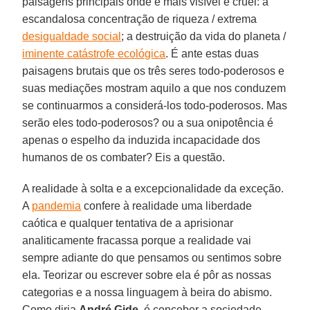
paisagens principais onde é mais visível e cruel: a
escandalosa concentração de riqueza / extrema
desigualdade social
; a destruição da vida do planeta /
iminente catástrofe ecológica
. É ante estas duas
paisagens brutais que os três seres todo-poderosos e
suas mediações mostram aquilo a que nos conduzem
se continuarmos a considerá-los todo-poderosos. Mas
serão eles todo-poderosos? ou a sua onipotência é
apenas o espelho da induzida incapacidade dos
humanos de os combater? Eis a questão.
A realidade à solta e a excepcionalidade da exceção.
A
pandemia
confere à realidade uma liberdade
caótica e qualquer tentativa de a aprisionar
analiticamente fracassa porque a realidade vai
sempre adiante do que pensamos ou sentimos sobre
ela. Teorizar ou escrever sobre ela é pôr as nossas
categorias e a nossa linguagem à beira do abismo.
Como diria
André Gide
, é conceber a sociedade