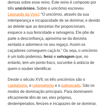
densas sobre esse reino. Este reino é composto por
três
unicórnios.
Sobre o unicórnio escreveu
Leonardo da Vinci
: “O unicórnio, através da sua
intemperança e incapacidade de se dominar, e devido
ao deleite que as donzelas lhe proporcionam,
esquece a sua ferocidade e selvageria. Ele põe de
parte a desconfiança, aproxima-se da donzela
sentada e adormece no seu regaço. Assim os
caçadores conseguem caçá-lo.” Ou seja, o unicórnio
é um todo poderoso,
feroz
e
selvagem
que, no
entanto, tem um ponto fraco, sucumbe à astúcia de
quem o souber identificar.
Desde o século XVII, os três unicórnios são o
capitalismo
, o
colonialismo
e o
patriarcado
. São os
modos de dominação principais. Para dominarem
eficazmente têm de ser, eles próprios,
destemperados, ferozes e incapazes de se dominar,