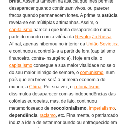
bruta.
Assenta também na astúcia que lhes permite
desaparecer quando continuam vivos, ou parecer
fracos quando permanecem fortes. A primeira
astúcia
revela-se em múltiplas artimanhas. Assim, o
capitalismo
pareceu que tinha desaparecido numa
parte do mundo com a vitória da
Revolução Russa
.
Afinal, apenas hibernou no interior da
União Soviética
e continuou a controlá-la a partir de fora (capitalismo
financeiro, contra-insurgência). Hoje em dia, o
capitalismo
consegue a sua maior vitalidade no seio
do seu maior inimigo de sempre, o
comunismo
, num
país que em breve será a primeira economia do
mundo, a
China
. Por sua vez, o
colonialismo
dissimulou desaparecer com as independências das
colônias europeias, mas, de fato, continuou
metamorfoseado de
neocolonialismo
,
imperialismo
,
dependência
,
racismo
, etc. Finalmente, o patriarcado
induz a ideia de estar moribundo ou enfraquecido em