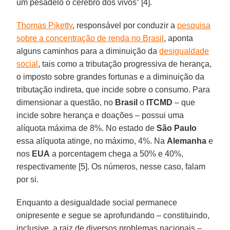
um pesadelo o cérebro dos vivos” [4].
Thomas Piketty
, responsável por conduzir a
pesquisa
sobre a concentração de renda no Brasil
, aponta
alguns caminhos para a diminuição da
desigualdade
social
, tais como a tributação progressiva de herança,
o imposto sobre grandes fortunas e a diminuição da
tributação indireta, que incide sobre o consumo. Para
dimensionar a questão, no
Brasil
o
ITCMD
– que
incide sobre herança e doações – possui uma
alíquota máxima de 8%. No estado de
São Paulo
essa alíquota atinge, no máximo, 4%. Na
Alemanha
e
nos
EUA
a porcentagem chega a 50% e 40%,
respectivamente [5]. Os números, nesse caso, falam
por si.
Enquanto a desigualdade social permanece
onipresente e segue se aprofundando – constituindo,
inclusive, a raiz de diversos problemas nacionais –