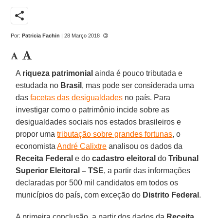
share
Por:
Patricia Fachin
| 28 Março 2018
A
riqueza patrimonial
ainda é pouco tributada e
estudada no
Brasil
, mas pode ser considerada uma
das
facetas das desigualdades
no país. Para
investigar como o patrimônio incide sobre as
desigualdades sociais nos estados brasileiros e
propor uma
tributação sobre grandes fortunas
, o
economista
André Calixtre
analisou os dados da
Receita Federal
e do
cadastro eleitoral
do
Tribunal
Superior Eleitoral – TSE
, a partir das informações
declaradas por 500 mil candidatos em todos os
municípios do país, com exceção do
Distrito Federal
.
A primeira conclusão, a partir dos dados da
Receita