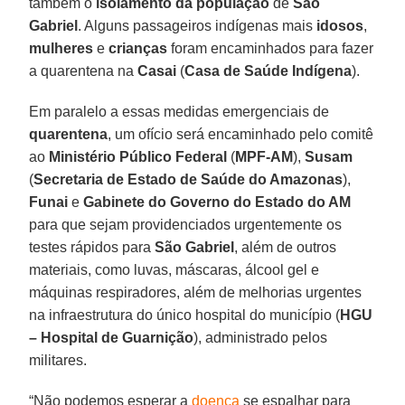
também o
isolamento da população
de
São
Gabriel
. Alguns passageiros indígenas mais
idosos
,
mulheres
e
crianças
foram encaminhados para fazer
a quarentena na
Casai
(
Casa de Saúde Indígena
).
Em paralelo a essas medidas emergenciais de
quarentena
, um ofício será encaminhado pelo comitê
ao
Ministério Público Federal
(
MPF-AM
),
Susam
(
Secretaria de Estado de Saúde do Amazonas
),
Funai
e
Gabinete do Governo do Estado do AM
para que sejam providenciados urgentemente os
testes rápidos para
São Gabriel
, além de outros
materiais, como luvas, máscaras, álcool gel e
máquinas respiradores, além de melhorias urgentes
na infraestrutura do único hospital do município (
HGU
– Hospital de Guarnição
), administrado pelos
militares.
“Não podemos esperar a
doença
se espalhar para