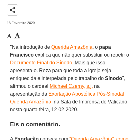
share
13 Fevereiro 2020
"Na introdução de
Querida Amazônia
, o
papa
Francisco
explica que não quer substituir ou repetir o
Documento Final do Sínodo
. Mais que isso,
apresenta-o. Reza para que toda a Igreja seja
enriquecida e interpelada pelo trabalho do
Sínodo
",
afirmou o cardeal
Michael Czerny, s.j,
na
apresentação da
Exortação Apostólica Pós-Sinodal
Querida Amazônia
, na Sala de Imprensa do Vaticano,
nesta quarta-feira, 12-02-2020.
Eis o comentário.
A
Exortação
começa com
“Querida Amazônia”, como