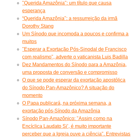
"Querida Amazônia": um título que causa
esperança
“Querida Amazônia": a ressurreição da irmã
Dorothy Stang
Um Sínodo que incomoda a poucos e confirma a
muitos
"Esperar a Exortação Pós-Sinodal de Francisco
com realismo", adverte o vaticanista Luis Badilla
Dez Mandamentos do Sínodo para a Amazônia,
uma proposta de conversão e compromisso
O que se pode esperar da exortação apostólica
do Sínodo Pan-Amazônico? A situação do
momento
O Papa publicará, na próxima semana, a
exortação pós-Sínodo da Amazônia
Sínodo Pan-Amazônico: "Assim como na
Encíclica Laudato Si’, é muito importante
perceber que a Igreja ouve a ciência". Entrevistas