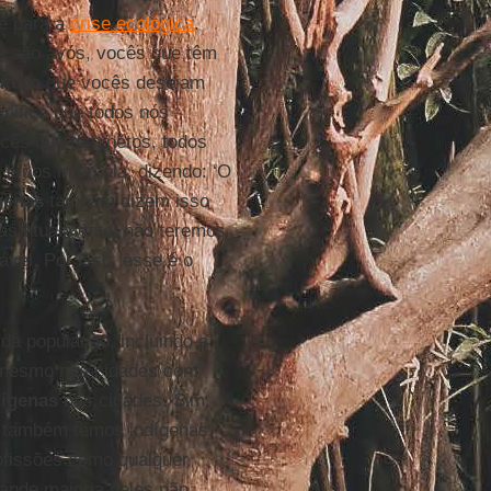
je para a
crise ecológica
.
e são avós, vocês que têm
uturo
que vocês desejam
gnifica que todos nós
ocês que têm netos, todos
e nos interpela, dizendo: ‘O
genas
também dizem isso
as atualmente, não teremos
ável. Por isso, esse é o
da população, incluindo a
 mesmo nas cidades com
dígenas
nas cidades. Sim,
e também temos indígenas
ofissões como qualquer
ande maioria deles não