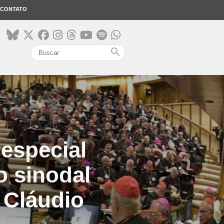
CONTATO
search
especial
o sinodal
 Cláudio