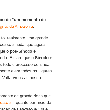
alou de “um momento de
grito da Amazônia
.
foi realmente uma grande
ocesso sinodal que agora
 que o
pós-Sínodo
é
nodo. É claro que o
Sínodo
é
as todo o processo continua
lmente e em todos os lugares
. Voltaremos ao nosso
omento de grande risco que
dato si’
, quanto por meio da
icação de
Laudato si’
, que