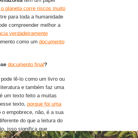
Amazônia
tem um papel
o planeta corre riscos muito
stre para toda a humanidade
 pode compreender melhor a
ncia verdadeiramente
documento como um
documento
sse
documento final
?
e pode lê-lo como um livro ou
literatura e também faz uma
é um texto feito a muitas
esse texto,
porque foi uma
o o empobrece, não, é a sua
iferente do que a leitura do
o, isso significa que
o que para a sequência.