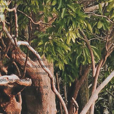
esma que se teria se fosse
ara os conteúdos: são os
o, um livro inteiro ou um
s do livro ou do documento
 algum outro ponto. Então,
cadêmico
irá lê-lo de outra
es
, todos nós o leremos
penas em parte. Isso deve
 centrais, e outros temas
plo, os grandes temas
enas
– o Papa sempre diz
 risco de verdade para a
eles não têm futuro. E é