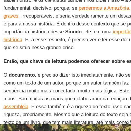
sabem disso, e os cientistas também nos dizem isso – a
fundamental, decisivo, porque, se
perdermos a Amazônia, 
graves
, irrecuperáveis, e seria verdadeiramente um desa
e para a nossa história. É dentro desse contexto que se
importância histórica desse
Sínodo
: ele tem uma
importâ
histórica
. E, a esse respeito, é preciso ver e ler esse 
que se situa nessa grande crise.
Então, que chave de leitura podemos oferecer sobre e
O
documento
, é preciso dizer isto imediatamente, não s
como um texto de um autor, porque um autor também faz 
sequência muito mais conectada, muito mais lógica. Este 
mãos. São muitas as mãos que colaboraram na redação d
assembleia
. E essa também é a riqueza do texto: isso nã
riqueza, propriamente. Mesmo que a leitura do texto seja d
texto de um livro, que tem mais literatura, até mais conexã
devemos olhar, acima de tudo, para os conteúdos, mais d