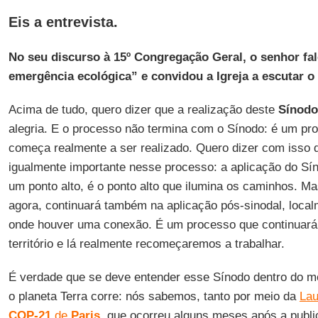
Eis a entrevista.
No seu discurso à 15º Congregação Geral, o senhor f
emergência ecológica” e convidou a Igreja a escutar o
Acima de tudo, quero dizer que a realização deste
Sínodo
alegria. E o processo não termina com o Sínodo: é um pr
começa realmente a ser realizado. Quero dizer com isso
igualmente importante nesse processo: a aplicação do Sí
um ponto alto, é o ponto alto que ilumina os caminhos. M
agora, continuará também na aplicação pós-sinodal, loca
onde houver uma conexão. É um processo que continuará
território e lá realmente recomeçaremos a trabalhar.
É verdade que se deve entender esse Sínodo dentro do m
o planeta Terra corre: nós sabemos, tanto por meio da
Lau
COP-21
de
Paris
, que ocorreu alguns meses após a publ