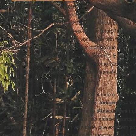
terrível não ter futuro. Sabemos que isso também vale ho
Sempre se diz com razão: “Vocês que são pais, vocês qu
filhos e netos, olhem nos olhos dos seus filhos: qual é o
f
para eles? Que o futuro deles seja não ter futuro?. Isso si
devemos nos sentir interpelados: vocês que têm filhos, v
nós que temos essa juventude, essa infância que nos olha 
futuro que vocês prepararam é não ter futuro!’”. E os
indí
com muita força: nós também, do modo como vão as cois
futuro. E isso não está certo, isso é absolutamente inaceit
tema central, a
questão dos indígenas
.
Mas também se enquadra no tema central todo o restante 
urbana, entre os quais também há muitos
indígenas
, até
situações muito difíceis: é muito difícil a
situação dos in
alguns também conseguem progredir nas cidades, porqu
engenheiros, que fizeram a universidade, que exercem pr
outra pessoa das nossas sociedades ocidentais. Mas a gr