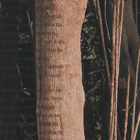
de. Então, as cidades
todos juntos, há a questão
como eu dizia, por causa da
stá degradado, espoliado,
do. Por quê? Acima de tudo,
cia também diz isto – darão
urto, mas darão mais
a floresta de pé é melhor,
s possuem e para o mundo.
eservadas, porque, com as
são outro tema muito forte,
e da água doce, a água
to importante. Sem esse
e hoje não fazem parte da
cultura, e assim por diante.