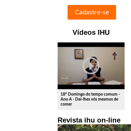
Vídeos IHU
play_circle_outline
18º Domingo do tempo comum -
Ano A - Dai-lhes vós mesmos de
comer
Revista ihu on-line