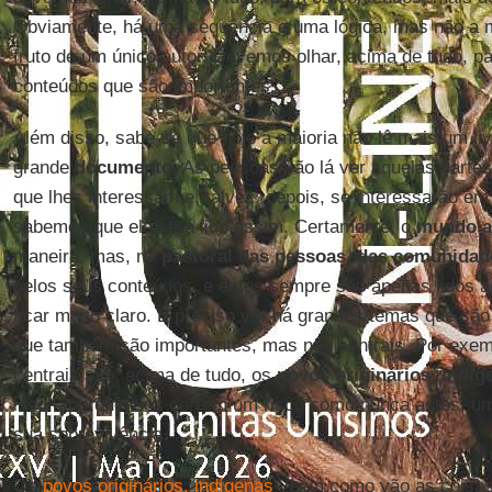
Obviamente, há uma sequência e uma lógica, mas não a m
fruto de um único autor. Devemos olhar, acima de tudo, p
conteúdos que são importantes.
Além disso, sabe-se que hoje a maioria não lê mais um livr
grande
documento
. As pessoas vão lá ver aquelas parte
que lhes interessam e, talvez, depois, se interessarão em
sabemos que ele será lido assim. Certamente, o
mundo a
maneira, mas, na
pastoral das pessoas, das comunidad
pelos seus conteúdos, e estes sempre são apenas lidos a
ficar muito claro. É preciso ver há grandes temas que são
que também são importantes, mas não centrais. Por exem
centrais são, acima de tudo, os
povos originários, indíg
isso – porque eles correm um risco como nunca antes, um
sua sobrevivência.
Os
povos originários, indígenas
veem como vão as coisas: 