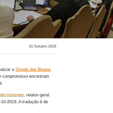
31 Outubro 2019
alizar o
Sínodo dos Bispos
sse compromisso encontram
l.
udio Hummes
, relator-geral
9-10-2019. A tradução é de