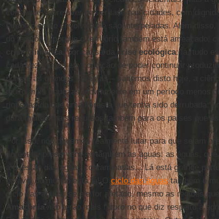
consegue sobreviver de verdade nas cidades, com dignida
também estão envolvidas e são interpeladas. Além disso, 
do território, porque o território também está ameaçado, 
crise climática
, por causa da
crise ecológica
: lá, tudo e
cada vez menos em condição de poder continuar produzin
porque as grandes florestas – sabemos disto hoje, a ciên
muito mais riquezas, obviamente em um período menos c
riquezas do que uma floresta que tenha sido derrubada: um
dará muitos mais recursos também para os países que a
Por isso, nós devemos realmente lutar para que sejam pr
florestas, preservam-se também as águas: as águas, que 
a questão das águas contaminadas... Lá está grande part
potável do mundo está lá! O
ciclo das águas
também é mui
ciclo das águas, se ele for afetado, mesmo as regiões qu
Amazônia
não terão mais futuro no que diz respeito à agri