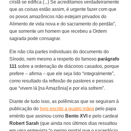
cristã se edifica (...) Se acreditamos verdadeiramente
que as coisas estão assim, é urgente fazer com que
os povos amazônicos não estejam privados do
Alimento de vida nova e do sacramento do perdão”,
que somente um homem que recebeu a Ordem
sagrada pode consagrar.
Ele não cita partes individuais do documento do
Sínodo, nem mesmo a respeito do famoso
parágrafo
111
sobre a ordenação de diáconos casados, porque
prefere – afirma – que ele seja lido “integralmente”,
como resultado da reflexão de pastores e pessoas
que “vivem lá [na Amazônia] e por ela sofrem”.
Diante de tudo isso, as polêmicas que se seguiram à
publicação do
livro escrito a quatro mãos
pelo papa
emérito que assinou como
Bento XVI
e pelo cardeal
Robert Sarah
(que ainda nos últimos dias ressaltou
em uma entrevista “o perigo mortal que o sacerdócio