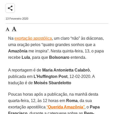
share
13 Fevereiro 2020
Na
exortação apostólica
, um claro “não” às diáconas,
uma oração pelos “quatro grandes sonhos que a
Amazônia
me inspira”. Nesta quinta-feira, 13, o papa
recebe
Lula
, para que
Bolsonaro
entenda.
A reportagem é de
Maria Antonietta Calabrò
,
publicada em
L’Huffington Post
, 12-02-2020. A
tradução é de
Moisés Sbardelotto
Poucas horas após a publicação, na manhã desta
quarta-feira, 12, às 12 horas em
Roma
, da sua
exortação apostólica
“
Querida Amazônia
”
, o
Papa
Francisco
, durante a catequese sobre as
Bem-