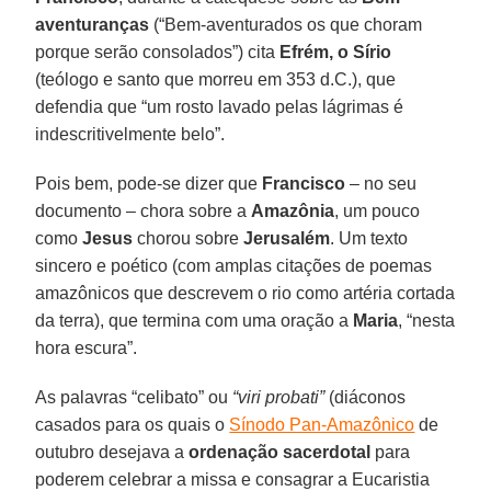
aventuranças
(“Bem-aventurados os que choram
porque serão consolados”) cita
Efrém, o Sírio
(teólogo e santo que morreu em 353 d.C.), que
defendia que “um rosto lavado pelas lágrimas é
indescritivelmente belo”.
Pois bem, pode-se dizer que
Francisco
– no seu
documento – chora sobre a
Amazônia
, um pouco
como
Jesus
chorou sobre
Jerusalém
. Um texto
sincero e poético (com amplas citações de poemas
amazônicos que descrevem o rio como artéria cortada
da terra), que termina com uma oração a
Maria
, “nesta
hora escura”.
As palavras “celibato” ou
“viri probati”
(diáconos
casados para os quais o
Sínodo Pan-Amazônico
de
outubro desejava a
ordenação sacerdotal
para
poderem celebrar a missa e consagrar a Eucaristia