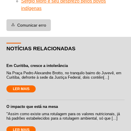
Sérgio Moro e seu desprezo pelos povos
indígenas
⚠️
Comunicar erro
NOTÍCIAS RELACIONADAS
Em Curitiba, cresce a intolerância
Na Praça Pedro Alexandre Brotto, no tranquilo bairro do Juvevê, em
Curitiba, defronte à sede da Justiça Federal, dois contêin[...]
LER MAIS
O impacto que está na mesa
"Assim como existe uma rotulagem para os valores nutricionais, já
há padrões estabelecidos para a rotulagem ambiental, só que [...]
LER MAIS