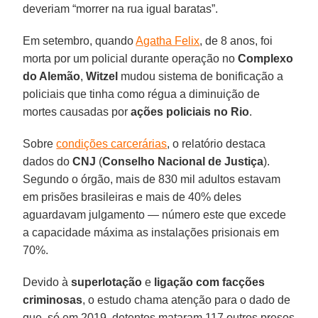
deveriam “morrer na rua igual baratas”.
Em setembro, quando
Agatha Felix
, de 8 anos, foi
morta por um policial durante operação no
Complexo
do Alemão
,
Witzel
mudou sistema de bonificação a
policiais que tinha como régua a diminuição de
mortes causadas por
ações policiais no Rio
.
Sobre
condições carcerárias
, o relatório destaca
dados do
CNJ
(
Conselho Nacional de Justiça
).
Segundo o órgão, mais de 830 mil adultos estavam
em prisões brasileiras e mais de 40% deles
aguardavam julgamento ― número este que excede
a capacidade máxima as instalações prisionais em
70%.
Devido à
superlotação
e
ligação com facções
criminosas
, o estudo chama atenção para o dado de
que, só em 2019, detentos mataram 117 outros presos