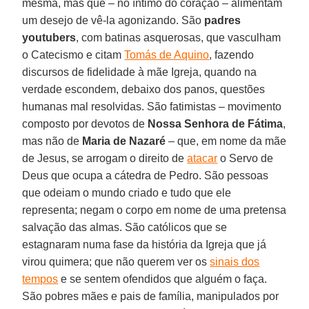
mesma, mas que – no íntimo do coração – alimentam
um desejo de vê-la agonizando. São
padres
youtubers
, com batinas asquerosas, que vasculham
o Catecismo e citam
Tomás de Aquino
, fazendo
discursos de fidelidade à mãe Igreja, quando na
verdade escondem, debaixo dos panos, questões
humanas mal resolvidas. São fatimistas – movimento
composto por devotos de
Nossa Senhora de Fátima
,
mas não de
Maria de Nazaré
– que, em nome da mãe
de Jesus, se arrogam o direito de
atacar
o Servo de
Deus que ocupa a cátedra de Pedro. São pessoas
que odeiam o mundo criado e tudo que ele
representa; negam o corpo em nome de uma pretensa
salvação das almas. São católicos que se
estagnaram numa fase da história da Igreja que já
virou quimera; que não querem ver os
sinais dos
tempos
e se sentem ofendidos que alguém o faça.
São pobres mães e pais de família, manipulados por