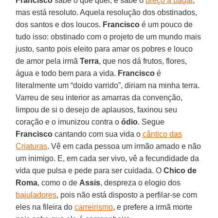
Francisco
sabe o que quer, e sabe o
preço a pagar
,
mas está resoluto. Aquela resolução dos obstinados,
dos santos e dos loucos.
Francisco
é um pouco de
tudo isso: obstinado com o projeto de um mundo mais
justo, santo pois eleito para amar os pobres e louco
de amor pela irmã
Terra
, que nos dá frutos, flores,
água e todo bem para a vida.
Francisco
é
literalmente um “doido varrido”, diriam na minha terra.
Varreu de seu interior as amarras da convenção,
limpou de si o desejo de aplausos, faxinou seu
coração e o imunizou contra o
ódio
. Segue
Francisco
cantando com sua vida o
cântico das
Criaturas
. Vê em cada pessoa um irmão amado e não
um inimigo. E, em cada ser vivo, vê a fecundidade da
vida que pulsa e pede para ser cuidada. O
Chico de
Roma
, como o de
Assis
, despreza o elogio dos
bajuladores
, pois não está disposto a perfilar-se com
eles na fileira do
carreirismo
, e prefere a irmã morte