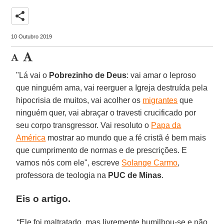
share
10 Outubro 2019
"Lá vai o
Pobrezinho de Deus
: vai amar o leproso
que ninguém ama, vai reerguer a Igreja destruída pela
hipocrisia de muitos, vai acolher os
migrantes
que
ninguém quer, vai abraçar o travesti crucificado por
seu corpo transgressor. Vai resoluto o
Papa da
América
mostrar ao mundo que a fé cristã é bem mais
que cumprimento de normas e de prescrições. E
vamos nós com ele",
escreve
Solange Carmo
,
professora de teologia na
PUC de Minas
.
Eis o artigo.
“Ele foi maltratado, mas livremente humilhou-se e não