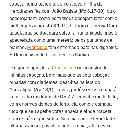
cabeça numa bandeja, como a jovem filha de
Herodíades fez com João Batista (
Mc 6,17-30
), ou o
apedrejariam, como os fariseus desejam fazer com a
mulher pecadora (
Jo 8,1-11
). O
Papa
é a
nova Geni
,
aquela que se doa para salvar a humanidade, mas é
apedrejada como uma meretriz pelos puritanos de
plantão.
Francisco
tem enfrentado batalhas gigantes.
É
Davi
resistindo bravamente a
Golias
.
O gigante opositor a
Francisco
é um monstro de
infinitas cabeças, bem mais que as sete cabeças
ornadas com diademas, descritas na fera do
Apocalipse (
Ap 13,1
). Talvez, pudéssemos compará-
lo ao bicho medonho de
Dn 7,7
: terrível e muito forte,
com enormes dentes de ferro, ela come e esmaga
tudo que seu apetite voraz anseia e ainda maceta
com os pés o que sobra. Sua maldade e ferocidade
ultrapassam as possibilidades do mal, até mesmo