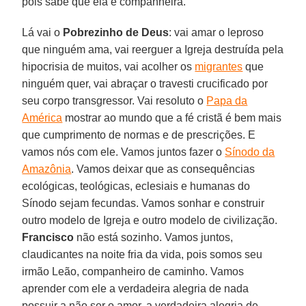
pois sabe que ela é companheira.
Lá vai o
Pobrezinho de Deus
: vai amar o leproso
que ninguém ama, vai reerguer a Igreja destruída pela
hipocrisia de muitos, vai acolher os
migrantes
que
ninguém quer, vai abraçar o travesti crucificado por
seu corpo transgressor. Vai resoluto o
Papa da
América
mostrar ao mundo que a fé cristã é bem mais
que cumprimento de normas e de prescrições. E
vamos nós com ele. Vamos juntos fazer o
Sínodo da
Amazônia
. Vamos deixar que as consequências
ecológicas, teológicas, eclesiais e humanas do
Sínodo sejam fecundas. Vamos sonhar e construir
outro modelo de Igreja e outro modelo de civilização.
Francisco
não está sozinho. Vamos juntos,
claudicantes na noite fria da vida, pois somos seu
irmão Leão, companheiro de caminho. Vamos
aprender com ele a verdadeira alegria de nada
possuir a não ser o amor, a verdadeira alegria de