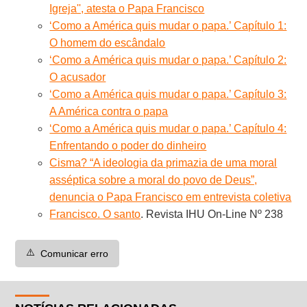
Igreja'', atesta o Papa Francisco
‘Como a América quis mudar o papa.’ Capítulo 1:
O homem do escândalo
‘Como a América quis mudar o papa.’ Capítulo 2:
O acusador
‘Como a América quis mudar o papa.’ Capítulo 3:
A América contra o papa
‘Como a América quis mudar o papa.’ Capítulo 4:
Enfrentando o poder do dinheiro
Cisma? “A ideologia da primazia de uma moral
asséptica sobre a moral do povo de Deus”,
denuncia o Papa Francisco em entrevista coletiva
Francisco. O santo
. Revista IHU On-Line Nº 238
⚠️
Comunicar erro