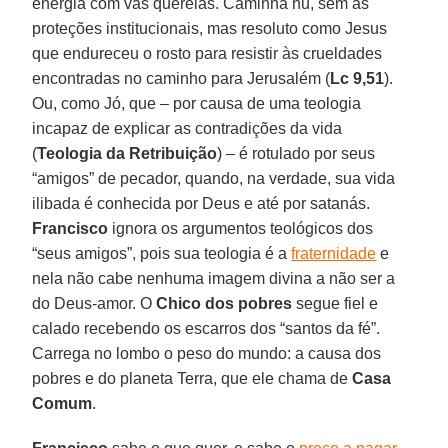
energia com vãs querelas. Caminha nu, sem as
proteções institucionais, mas resoluto como Jesus
que endureceu o rosto para resistir às crueldades
encontradas no caminho para Jerusalém (
Lc 9,51
).
Ou, como Jó, que – por causa de uma teologia
incapaz de explicar as contradições da vida
(
Teologia da Retribuição
) – é rotulado por seus
“amigos” de pecador, quando, na verdade, sua vida
ilibada é conhecida por Deus e até por satanás.
Francisco
ignora os argumentos teológicos dos
“seus amigos”, pois sua teologia é a
fraternidade
e
nela não cabe nenhuma imagem divina a não ser a
do Deus-amor. O
Chico dos pobres
segue fiel e
calado recebendo os escarros dos “santos da fé”.
Carrega no lombo o peso do mundo: a causa dos
pobres e do planeta Terra, que ele chama de
Casa
Comum
.