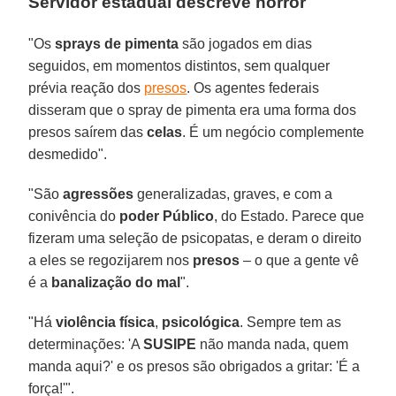
Servidor estadual descreve horror
"Os
sprays de pimenta
são jogados em dias
seguidos, em momentos distintos, sem qualquer
prévia reação dos
presos
. Os agentes federais
disseram que o spray de pimenta era uma forma dos
presos saírem das
celas
. É um negócio complemente
desmedido".
"São
agressões
generalizadas, graves, e com a
conivência do
poder Público
, do Estado. Parece que
fizeram uma seleção de psicopatas, e deram o direito
a eles se regozijarem nos
presos
– o que a gente vê
é a
banalização do mal
".
"Há
violência física
,
psicológica
. Sempre tem as
determinações: 'A
SUSIPE
não manda nada, quem
manda aqui?' e os presos são obrigados a gritar: 'É a
força!'".