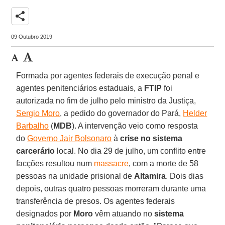
share
09 Outubro 2019
Formada por agentes federais de execução penal e
agentes penitenciários estaduais, a
FTIP
foi
autorizada no fim de julho pelo ministro da Justiça,
Sergio Moro
, a pedido do governador do Pará,
Helder
Barbalho
(
MDB
). A intervenção veio como resposta
do
Governo Jair Bolsonaro
à
crise no sistema
carcerário
local. No dia 29 de julho, um conflito entre
facções resultou num
massacre
, com a morte de 58
pessoas na unidade prisional de
Altamira
. Dois dias
depois, outras quatro pessoas morreram durante uma
transferência de presos. Os agentes federais
designados por
Moro
vêm atuando no
sistema