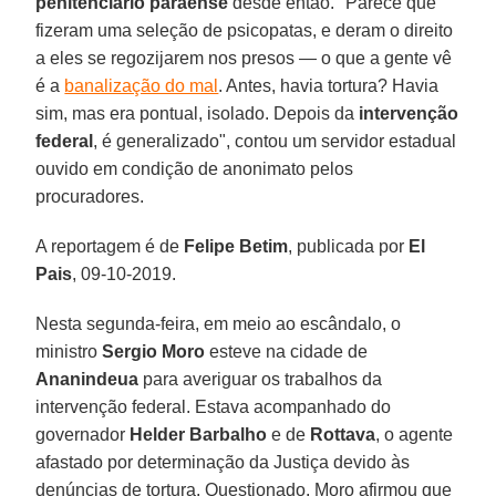
penitenciário paraense
desde então. "Parece que
fizeram uma seleção de psicopatas, e deram o direito
a eles se regozijarem nos presos — o que a gente vê
é a
banalização do mal
. Antes, havia tortura? Havia
sim, mas era pontual, isolado. Depois da
intervenção
federal
, é generalizado", contou um servidor estadual
ouvido em condição de anonimato pelos
procuradores.
A reportagem é de
Felipe Betim
, publicada por
El
Pais
, 09-10-2019.
Nesta segunda-feira, em meio ao escândalo, o
ministro
Sergio Moro
esteve na cidade de
Ananindeua
para averiguar os trabalhos da
intervenção federal. Estava acompanhado do
governador
Helder Barbalho
e de
Rottava
, o agente
afastado por determinação da Justiça devido às
denúncias de tortura. Questionado, Moro afirmou que