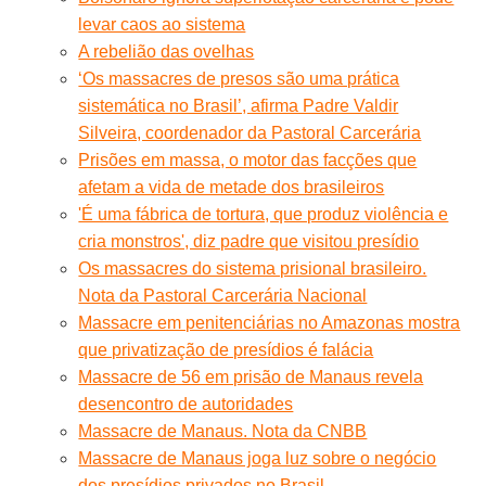
levar caos ao sistema
A rebelião das ovelhas
‘Os massacres de presos são uma prática
sistemática no Brasil’, afirma Padre Valdir
Silveira, coordenador da Pastoral Carcerária
Prisões em massa, o motor das facções que
afetam a vida de metade dos brasileiros
'É uma fábrica de tortura, que produz violência e
cria monstros', diz padre que visitou presídio
Os massacres do sistema prisional brasileiro.
Nota da Pastoral Carcerária Nacional
Massacre em penitenciárias no Amazonas mostra
que privatização de presídios é falácia
Massacre de 56 em prisão de Manaus revela
desencontro de autoridades
Massacre de Manaus. Nota da CNBB
Massacre de Manaus joga luz sobre o negócio
dos presídios privados no Brasil