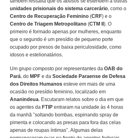
também ressalta que os abusos se estendem a outras
unidades prisionais do sistema carcerário
, como o
Centro de Recuperação Feminino
(
CRF
) e o
Centro de Triagem Metropolitano
(
CTM II
). O
primeiro é formado apenas por mulheres, enquanto
que o segundo é um presídio de pequeno porte
ocupado por presos de baixa periculosidade, como
idosos e estelionatários.
Um grupo composto por representantes da
OAB do
Pará
, do
MPF
e da
Sociedade Paraense de Defesa
dos Direitos Humanos
esteve em mais de uma
ocasião no presídio feminino, localizado em
Ananindeua
. Escutaram relatos sobre o dia em que
os agentes da
FTIP
entraram na unidade às 4 horas
da manhã "soltando bombas, espirrando spray de
pimenta e colocando as presas para fora das celas
apenas de roupas íntimas". Algumas delas
permaneceram nuas na frente de agentes federais