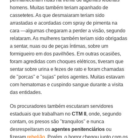
homens. Muitas também teriam apanhado de
cassetetes. As que desmaiaram teriam sido
arrastadas e acordadas com spray de pimenta na
cara —algumas chegaram a perder a visão, segundo
relataram. As mulheres também teriam sido obrigadas
a sentar, nuas ou de peças íntimas, sobre um
formigueiro em dos pavilhões. Em outras ocasiões,
foram agredidas com choques elétricos, tiveram que
sentar sobre urina e fezes de rato e foram chamadas
de "porcas" e "sujas" pelos agentes. Muitas estavam
com hematomas e cuspindo sangue durante a visita
das entidades.
Os procuradores também escutaram servidores
estaduais que trabalham no
CTM II
, onde, segundo
contam, os presos são "tranquilos" e nunca
desrespeitaram os
agentes penitenciários
ou
fizeram
rebelião
. Porém, o horror chegou junto com os