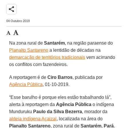
share
04 Outubro 2019
Na zona rural de
Santarém
, na região paraense do
Planalto Santareno
a lentidão de décadas na
demarcação de territórios tradicionais
vem acirrando
os conflitos com fazendeiros.
A reportagem é de
Ciro
Barros
, publicada por
Agência Pública
, 01-10-2019.
“Esse barulho é porque eles estão trabalhando lá”,
alerta à reportagem da
Agência
Pública
o indígena
Munduruku
Paulo da Silva Bezerra
, morador da
aldeia indígena Açaizal
, localizada na área do
Planalto
Santareno
, zona rural de
Santarém
,
Pará
.