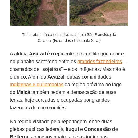
Trator abre a área de cultivo na aldeia São Francisco da
Cavada. (Fotos: José Cícero da Silva)
A aldeia
Açaizal
é o epicentro do conflito que ocorre
no planalto santareno entre os
grandes fazendeiros
–
chamados de “
sojeiros
” – e os indígenas. Mas não é
o único. Além da
Açaizal
, outras comunidades
indígenas e quilombolas
da região próxima ao lago
do
Maicá
também pedem a demarcação de suas
terras, hoje cercadas e ocupadas por grandes
fazendas de commodities.
Na região visitada pela reportagem, entre duas
glebas públicas federais,
Ituqui
e
Concessão
de
Belterra
, ao menos quatro aldeias indígenas,