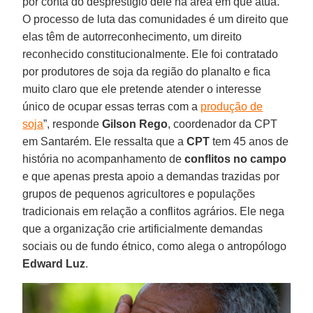
por conta do desprestígio dele na área em que atua.
O processo de luta das comunidades é um direito que
elas têm de autorreconhecimento, um direito
reconhecido constitucionalmente. Ele foi contratado
por produtores de soja da região do planalto e fica
muito claro que ele pretende atender o interesse
único de ocupar essas terras com a
produção de
soja
”, responde
Gilson
Rego
, coordenador da CPT
em Santarém. Ele ressalta que a
CPT
tem 45 anos de
história no acompanhamento de
conflitos no campo
e que apenas presta apoio a demandas trazidas por
grupos de pequenos agricultores e populações
tradicionais em relação a conflitos agrários. Ele nega
que a organização crie artificialmente demandas
sociais ou de fundo étnico, como alega o antropólogo
Edward Luz
.