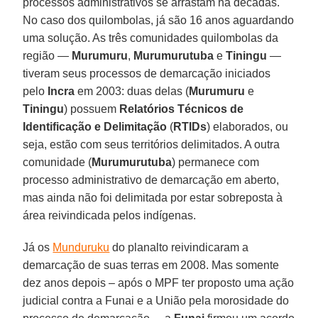
processos administrativos se arrastam há décadas.
No caso dos quilombolas, já são 16 anos aguardando
uma solução. As três comunidades quilombolas da
região —
Murumuru
,
Murumurutuba
e
Tiningu
—
tiveram seus processos de demarcação iniciados
pelo
Incra
em 2003: duas delas (
Murumuru
e
Tiningu
) possuem
Relatórios Técnicos de
Identificação e Delimitação
(
RTIDs
) elaborados, ou
seja, estão com seus territórios delimitados. A outra
comunidade (
Murumurutuba
) permanece com
processo administrativo de demarcação em aberto,
mas ainda não foi delimitada por estar sobreposta à
área reivindicada pelos indígenas.
Já os
Munduruku
do planalto reivindicaram a
demarcação de suas terras em 2008. Mas somente
dez anos depois – após o MPF ter proposto uma ação
judicial contra a Funai e a União pela morosidade do