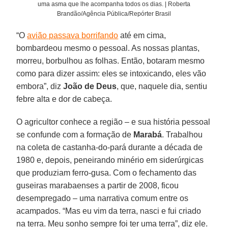
uma asma que lhe acompanha todos os dias. | Roberta
Brandão/Agência Pública/Repórter Brasil
“O
avião passava borrifando
até em cima,
bombardeou mesmo o pessoal. As nossas plantas,
morreu, borbulhou as folhas. Então, botaram mesmo
como para dizer assim: eles se intoxicando, eles vão
embora”, diz
João de Deus
, que, naquele dia, sentiu
febre alta e dor de cabeça.
O agricultor conhece a região – e sua história pessoal
se confunde com a formação de
Marabá
. Trabalhou
na coleta de castanha-do-pará durante a década de
1980 e, depois, peneirando minério em siderúrgicas
que produziam ferro-gusa. Com o fechamento das
guseiras marabaenses a partir de 2008, ficou
desempregado – uma narrativa comum entre os
acampados. “Mas eu vim da terra, nasci e fui criado
na terra. Meu sonho sempre foi ter uma terra”, diz ele.