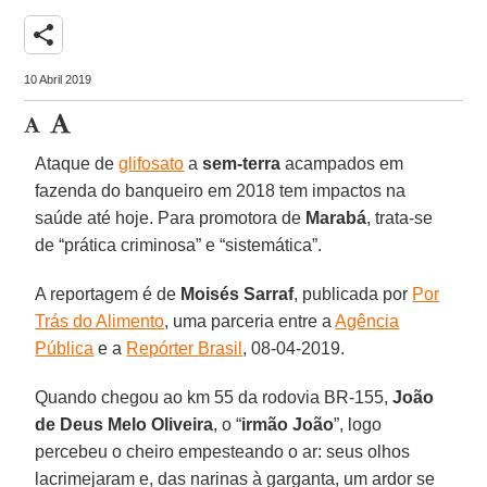
share
10 Abril 2019
Ataque de
glifosato
a
sem-terra
acampados em
fazenda do banqueiro em 2018 tem impactos na
saúde até hoje. Para promotora de
Marabá
, trata-se
de “prática criminosa” e “sistemática”.
A reportagem é de
Moisés Sarraf
, publicada por
Por
Trás do Alimento
, uma parceria entre a
Agência
Pública
e a
Repórter Brasil
, 08-04-2019.
Quando chegou ao km 55 da rodovia BR-155,
João
de Deus Melo Oliveira
, o “
irmão João
”, logo
percebeu o cheiro empesteando o ar: seus olhos
lacrimejaram e, das narinas à garganta, um ardor se