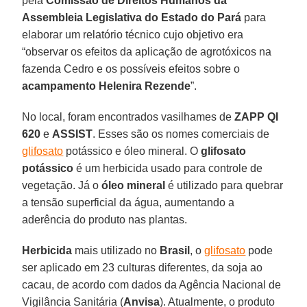
pela
Comissão de Direitos Humanos da
Assembleia Legislativa do Estado do Pará
para
elaborar um relatório técnico cujo objetivo era
“observar os efeitos da aplicação de agrotóxicos na
fazenda Cedro e os possíveis efeitos sobre o
acampamento Helenira Rezende
”.
No local, foram encontrados vasilhames de
ZAPP QI
620
e
ASSIST
. Esses são os nomes comerciais de
glifosato
potássico e óleo mineral. O
glifosato
potássico
é um herbicida usado para controle de
vegetação. Já o
óleo mineral
é utilizado para quebrar
a tensão superficial da água, aumentando a
aderência do produto nas plantas.
Herbicida
mais utilizado no
Brasil
, o
glifosato
pode
ser aplicado em 23 culturas diferentes, da soja ao
cacau, de acordo com dados da Agência Nacional de
Vigilância Sanitária (
Anvisa
). Atualmente, o produto