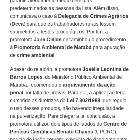
garantir atendimento médico em dias
predeterminados às pessoas da lista. Além disso,
comunicava o caso à
Delegacia de Crimes Agrários
(
Deca
) para que os trabalhadores rurais fossem
submetidos a testes toxicológicos. Por fim, a
promotora
Jane Cleide
encaminhou o procedimento
à
Promotoria Ambiental de Marabá
para apuração
de
crime ambiental
.
Apesar do relatório, a promotora
Josélia Leontina de
Barros Lopes
, do Ministério Público Ambiental de
Marabá, recomendou
o arquivamento da ação
penal
por falta de provas. Para ela, a aplicação teria
cumprido as diretrizes da
Lei 7.802/1989
, que regula
o uso desses produtos, não havendo irregularidade
na pulverização. Para chegar a tal conclusão, a
promotora utilizou dois tipos de laudos do
Centro de
Perícias Científicas Renato Chaves
(CPCRC):
perícia de lesão corporal e perícia de dano ambiental.