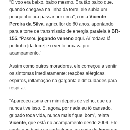
“O voo era baixo, baixo mesmo. Era tão baixo que,
quando chegava na linha da torre, ele subia um
pouquinho pra passar por cima”, conta
Vicente
Pereira da Silva
, agricultor de 60 anos, apontando
para a torre de transmissão de energia paralela à
BR-
155
. “Passou
jogando veneno
aqui. Aí rodava lá
pertinho [da torre] e o vento puxava pro
acampamento.”
Assim como outros moradores, ele começou a sentir
os sintomas imediatamente: reações alérgicas,
espirros, inflamação na garganta e dificuldades para
respirar.
“Apareceu asma em mim depois de velho, que eu
nunca tive isso. E, agora, por nada eu tô cansado,
gripado toda vida, nunca mais fiquei bom”, relata
Vicente
, que está no acampamento desde 2009. Ele
conta que havia se cadastrado, na sede do
Incra
em