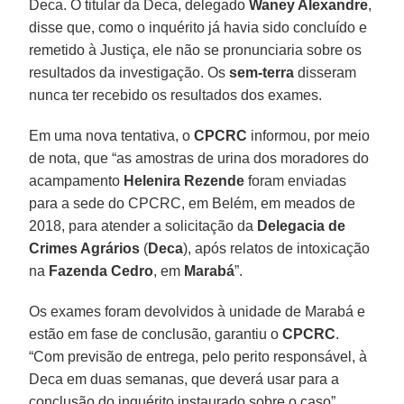
Deca. O titular da Deca, delegado
Waney Alexandre
,
disse que, como o inquérito já havia sido concluído e
remetido à Justiça, ele não se pronunciaria sobre os
resultados da investigação. Os
sem-terra
disseram
nunca ter recebido os resultados dos exames.
Em uma nova tentativa, o
CPCRC
informou, por meio
de nota, que “as amostras de urina dos moradores do
acampamento
Helenira Rezende
foram enviadas
para a sede do CPCRC, em Belém, em meados de
2018, para atender a solicitação da
Delegacia de
Crimes Agrários
(
Deca
), após relatos de intoxicação
na
Fazenda Cedro
, em
Marabá
”.
Os exames foram devolvidos à unidade de Marabá e
estão em fase de conclusão, garantiu o
CPCRC
.
“Com previsão de entrega, pelo perito responsável, à
Deca em duas semanas, que deverá usar para a
conclusão do inquérito instaurado sobre o caso”,