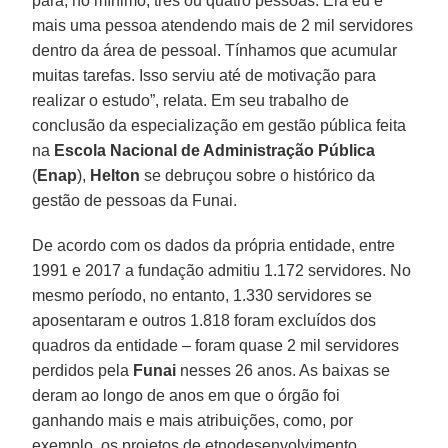
para, no mínimo, três ou quatro pessoas. Era eu e
mais uma pessoa atendendo mais de 2 mil servidores
dentro da área de pessoal. Tínhamos que acumular
muitas tarefas. Isso serviu até de motivação para
realizar o estudo”, relata. Em seu trabalho de
conclusão da especialização em gestão pública feita
na
Escola Nacional de Administração Pública
(
Enap
),
Helton
se debruçou sobre o histórico da
gestão de pessoas da Funai.
De acordo com os dados da própria entidade, entre
1991 e 2017 a fundação admitiu 1.172 servidores. No
mesmo período, no entanto, 1.330 servidores se
aposentaram e outros 1.818 foram excluídos dos
quadros da entidade – foram quase 2 mil servidores
perdidos pela
Funai
nesses 26 anos. As baixas se
deram ao longo de anos em que o órgão foi
ganhando mais e mais atribuições, como, por
exemplo, os projetos de etnodesenvolvimento,