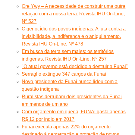
Ore Ywy – A necessidade de construir uma outra
relação com a nossa terra. Revista IHU On-Line,
Nº 527
O genocídio dos povos indígenas. A luta contra a
invisibilidade, a indiferença e o aniquilamento.
Revista IHU On-Line, Nº 478
Em busca da terra sem males: os territórios
indígenas. Revista IHU On-Line, Nº 257
"O atual governo está decidido a destruir a Funai"
Serraglio extingue 347 cargos da Funai
Novo presidente da Funai nunca lidou com a
questão indígena
Ruralistas derrubam dois presidentes da Funai
em menos de um ano
Com orçamento em queda, FUNAI gasta apenas
R$ 12 por índio em 2017
Funai executa apenas 22% do orçamento
destinado à demarcação e proteção de povos