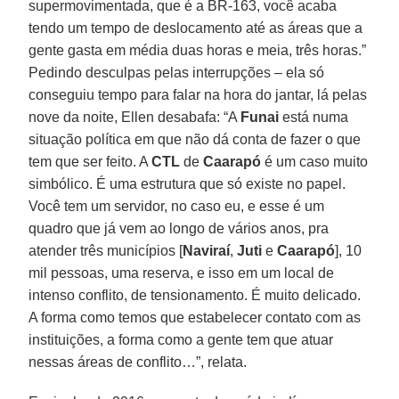
supermovimentada, que é a BR-163, você acaba
tendo um tempo de deslocamento até as áreas que a
gente gasta em média duas horas e meia, três horas.”
Pedindo desculpas pelas interrupções – ela só
conseguiu tempo para falar na hora do jantar, lá pelas
nove da noite, Ellen desabafa: “A
Funai
está numa
situação política em que não dá conta de fazer o que
tem que ser feito. A
CTL
de
Caarapó
é um caso muito
simbólico. É uma estrutura que só existe no papel.
Você tem um servidor, no caso eu, e esse é um
quadro que já vem ao longo de vários anos, pra
atender três municípios [
Naviraí
,
Juti
e
Caarapó
], 10
mil pessoas, uma reserva, e isso em um local de
intenso conflito, de tensionamento. É muito delicado.
A forma como temos que estabelecer contato com as
instituições, a forma como a gente tem que atuar
nessas áreas de conflito…”, relata.