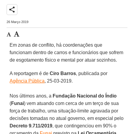
share
26 Março 2019
Em zonas de conflito, há coordenações que
funcionam dentro de carros e funcionários que sofrem
de esgotamento físico e mental por atuar sozinhos.
A reportagem é de
Ciro Barros
, publicada por
Agência Pública
, 25-03-2019.
Nos últimos anos, a
Fundação Nacional do Índio
(
Funai
) vem atuando com cerca de um terço de sua
força de trabalho, uma situação-limite agravada por
decisões tomadas no atual governo, em especial pelo
Decreto 9.711/2019
, que contingenciou em 90% o
orçamento da
Funai
previsto na
Lei Orçamentária