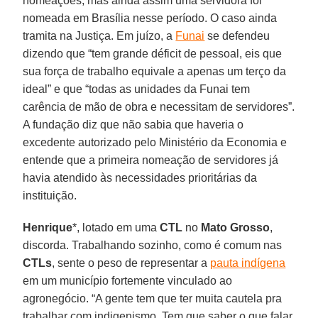
nomeações, mas ainda assim uma servidora foi
nomeada em Brasília nesse período. O caso ainda
tramita na Justiça. Em juízo, a
Funai
se defendeu
dizendo que “tem grande déficit de pessoal, eis que
sua força de trabalho equivale a apenas um terço da
ideal” e que “todas as unidades da Funai tem
carência de mão de obra e necessitam de servidores”.
A fundação diz que não sabia que haveria o
excedente autorizado pelo Ministério da Economia e
entende que a primeira nomeação de servidores já
havia atendido às necessidades prioritárias da
instituição.
Henrique
*, lotado em uma
CTL
no
Mato Grosso
,
discorda. Trabalhando sozinho, como é comum nas
CTLs
, sente o peso de representar a
pauta indígena
em um município fortemente vinculado ao
agronegócio. “A gente tem que ter muita cautela pra
trabalhar com indigenismo. Tem que saber o que falar,