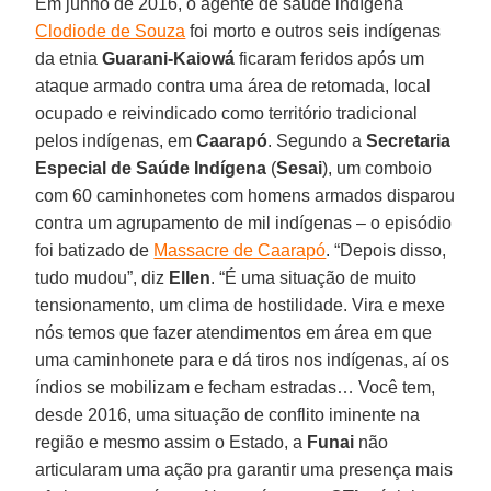
Em junho de 2016, o agente de saúde indígena
Clodiode de Souza
foi morto e outros seis indígenas
da etnia
Guarani-Kaiowá
ficaram feridos após um
ataque armado contra uma área de retomada, local
ocupado e reivindicado como território tradicional
pelos indígenas, em
Caarapó
. Segundo a
Secretaria
Especial de Saúde Indígena
(
Sesai
), um comboio
com 60 caminhonetes com homens armados disparou
contra um agrupamento de mil indígenas – o episódio
foi batizado de
Massacre de Caarapó
. “Depois disso,
tudo mudou”, diz
Ellen
. “É uma situação de muito
tensionamento, um clima de hostilidade. Vira e mexe
nós temos que fazer atendimentos em área em que
uma caminhonete para e dá tiros nos indígenas, aí os
índios se mobilizam e fecham estradas… Você tem,
desde 2016, uma situação de conflito iminente na
região e mesmo assim o Estado, a
Funai
não
articularam uma ação pra garantir uma presença mais