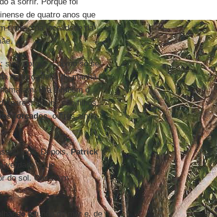
o a sorrir. Porque foi
inense de quatro anos que
tiroteio na localidade da
mãe.
o
: sim, porque – como só se
da na terça-feira de manhã
o chamaram. Era também o
díspares: alguns são filhos
os forçados
, outros ainda
assou logo. Depois,
Patrick
de verdade. Que
ôr do sol. Como um
lhando o fundo do mar e, de