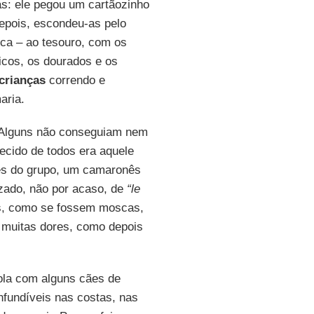
as: ele pegou um cartãozinho
epois, escondeu-as pelo
ca – ao tesouro, com os
icos, os dourados e os
crianças
correndo e
aria.
 Alguns não conseguiam nem
recido de todos era aquele
res do grupo, um camaronês
izado, não por acaso, de
“le
os, como se fossem moscas,
a muitas dores, como depois
iola com alguns cães de
nfundíveis nas costas, nas