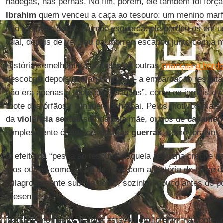
nádegas, nas pernas. No fim, porém, ele também foi forçad
Ibrahim
quem venceu a caça ao tesouro: um menino marf
não tem dois dedos da mão esquerda: ele perdeu os em um 
qual, depois de ver seu pai morrer, escapou junto com a 
História semelhante à de todas as outras
crianças a bord
descobriu depois de várias horas – a embarcação resgata
não era apenas o “bote das crianças”, como os jornais 
“bote dos órfãos”. Ninguém tinha pai. Pelos motivos mais 
da
violência sexual
sofrida pela mãe, outros de
casament
simplesmente órfãos de algumas
guerras
, como Ibrahim.
O efeito da “pesca ao tesouro” naquela pequena creche p
e os outros começaram de novo com a história do peixe 
milagrosamente subiu a bordo, sozinho, pouco antes do p
presente.
Naquele momento, Patrick estava com Ibrahim na ponte, o