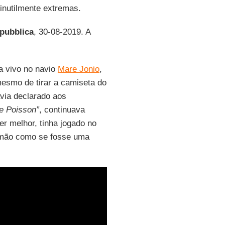
nutilmente extremas.
pubblica
, 30-08-2019. A
a vivo no navio
Mare Jonio
,
mesmo de tirar a camiseta do
avia declarado aos
le Poisson”
, continuava
er melhor, tinha jogado no
 mão como se fosse uma