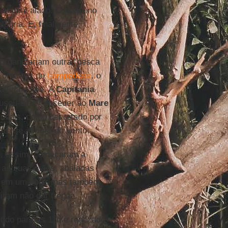
 animal alado. O pequeno
legria. E, finalmente,
 organizariam outra “pesca
ilômetros de
Lampedusa
, o
 fina e feia. A
Capitania
ecusou-se a conceder ao
Mare
onais, como decretado por
ra se abrigar do vento.
as, assim, começaram a
 as suas mães, abaladas
as em um bote, mas também
iram não dar trégua.
tido para as 11h e realizado