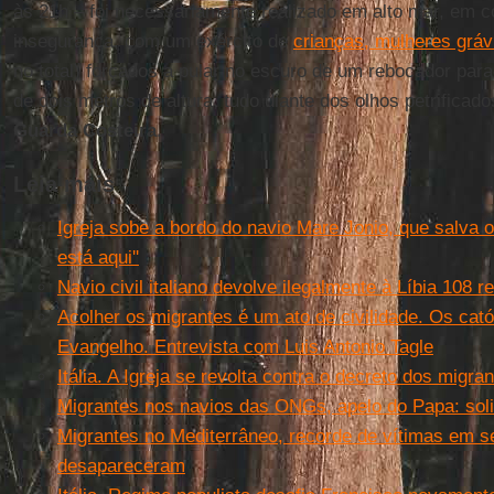
às 21h – foi necessariamente realizado em alto mar, em c
insegurança, com um exército de
crianças, mulheres gráv
no total) forçados a pular no escuro de um rebocador par
de dois metros de altura, tudo diante dos olhos petrificad
Guarda Costeira
.
Leia mais
Igreja sobe a bordo do navio Mare Jonio, que salva 
está aqui''
Navio civil italiano devolve ilegalmente à Líbia 108 
Acolher os migrantes é um ato de civilidade. Os cató
Evangelho. Entrevista com Luis Antonio Tagle
Itália. A Igreja se revolta contra o decreto dos migra
Migrantes nos navios das ONGs, apelo do Papa: soli
Migrantes no Mediterrâneo, recorde de vítimas em 
desapareceram