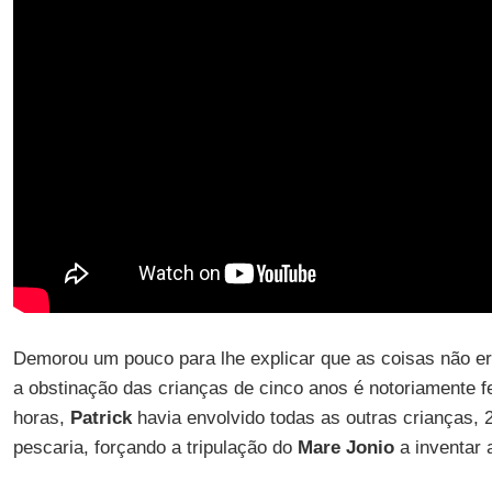
Demorou um pouco para lhe explicar que as coisas não e
a obstinação das crianças de cinco anos é notoriamente f
horas,
Patrick
havia envolvido todas as outras crianças, 2
pescaria, forçando a tripulação do
Mare Jonio
a inventar 