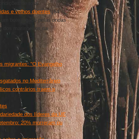
ondições de total
idas e velhos doentes
(64
a um bote jogado pelas ondas
os dos marinheiros da
os migrantes: ''O Evangelho
resgatados no Mediterrâneo
licos contrários traem o
ntes
dariedade dos líderes da UE
setembro: 20% morreram ou