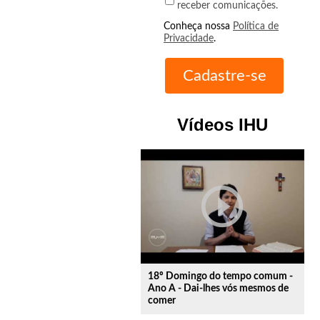
receber comunicações.
Conheça nossa
Política de
Privacidade
.
Vídeos IHU
play_circle_outline
18º Domingo do tempo comum -
Ano A - Dai-lhes vós mesmos de
comer