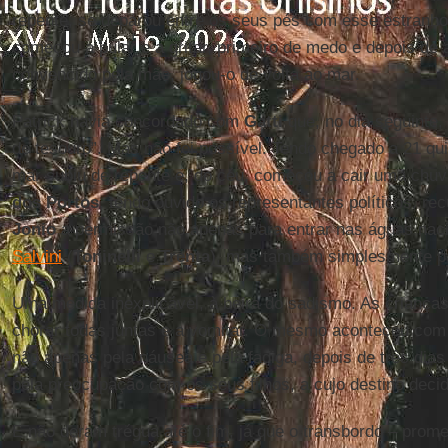
repente, se deparou entre os seus pés com esse estranho
começou a pular e a gritar, primeiro de medo e depois de a
convencido pela mãe, jogou-o de volta ao mar.
Patrick havia concordado com
Gatti
que, no dia seguinte,
de tesouro”. Mas não foi possível. Tendo chegado a 21 qu
mar subiu de repente e, do céu, começou a cair uma chuva
dos Portos
, tendo ouvido os representantes políticos, r
Jonio
a permissão não apenas para entrar nas águas naci
Salvini
(
Toninelli
e
Trenta
), mas também simplesmente pa
Uma medida inexplicável, à beira do sadismo. As crianç
chorar todas juntas e a vomitar. O mesmo aconteceu com
não apenas pela náusea e pela fadiga, depois de três di
pela preocupação com os seus filhos, a cujo destino decid
E não deram trégua até o fim, já que o transbordo – prome