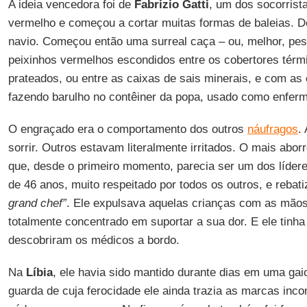
A ideia vencedora foi de
Fabrizio Gatti
, um dos socorrist
vermelho e começou a cortar muitas formas de baleias. D
navio. Começou então uma surreal caça – ou, melhor, pes
peixinhos vermelhos escondidos entre os cobertores térm
prateados, ou entre as caixas de sais minerais, e com as
fazendo barulho no contêiner da popa, usado como enferm
O engraçado era o comportamento dos outros
náufragos
.
sorrir. Outros estavam literalmente irritados. O mais abor
que, desde o primeiro momento, parecia ser um dos líde
de 46 anos, muito respeitado por todos os outros, e rebat
grand chef”
. Ele expulsava aquelas crianças com as mã
totalmente concentrado em suportar a sua dor. E ele tinh
descobriram os médicos a bordo.
Na
Líbia
, ele havia sido mantido durante dias em uma ga
guarda de cuja ferocidade ele ainda trazia as marcas inco