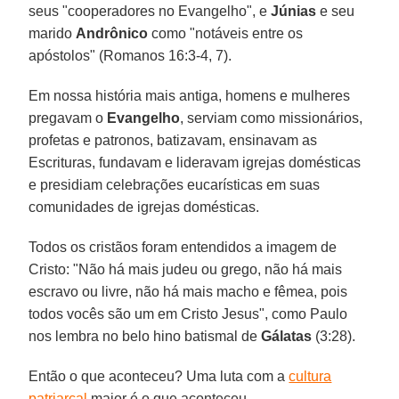
seus "cooperadores no Evangelho", e
Júnias
e seu
marido
Andrônico
como "notáveis entre os
apóstolos" (Romanos 16:3-4, 7).
Em nossa história mais antiga, homens e mulheres
pregavam o
Evangelho
, serviam como missionários,
profetas e patronos, batizavam, ensinavam as
Escrituras, fundavam e lideravam igrejas domésticas
e presidiam celebrações eucarísticas em suas
comunidades de igrejas domésticas.
Todos os cristãos foram entendidos a imagem de
Cristo: "Não há mais judeu ou grego, não há mais
escravo ou livre, não há mais macho e fêmea, pois
todos vocês são um em Cristo Jesus", como Paulo
nos lembra no belo hino batismal de
Gálatas
(3:28).
Então o que aconteceu? Uma luta com a
cultura
patriarcal
maior é o que aconteceu.