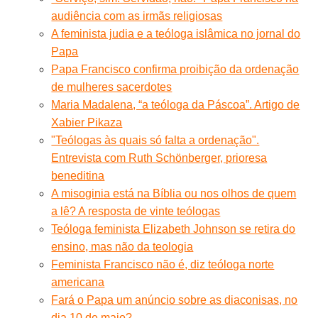
audiência com as irmãs religiosas
A feminista judia e a teóloga islâmica no jornal do
Papa
Papa Francisco confirma proibição da ordenação
de mulheres sacerdotes
Maria Madalena, “a teóloga da Páscoa”. Artigo de
Xabier Pikaza
"Teólogas às quais só falta a ordenação".
Entrevista com Ruth Schönberger, prioresa
beneditina
A misoginia está na Bíblia ou nos olhos de quem
a lê? A resposta de vinte teólogas
Teóloga feminista Elizabeth Johnson se retira do
ensino, mas não da teologia
Feminista Francisco não é, diz teóloga norte
americana
Fará o Papa um anúncio sobre as diaconisas, no
dia 10 de maio?