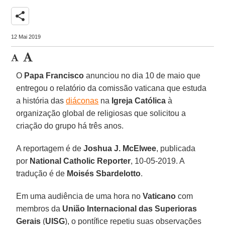
share
12 Mai 2019
O
Papa Francisco
anunciou no dia 10 de maio que
entregou o relatório da comissão vaticana que estuda
a história das
diáconas
na
Igreja Católica
à
organização global de religiosas que solicitou a
criação do grupo há três anos.
A reportagem é de
Joshua J. McElwee
, publicada
por
National Catholic Reporter
, 10-05-2019. A
tradução é de
Moisés Sbardelotto
.
Em uma audiência de uma hora no
Vaticano
com
membros da
União Internacional das Superioras
Gerais
(
UISG
), o pontífice repetiu suas observações