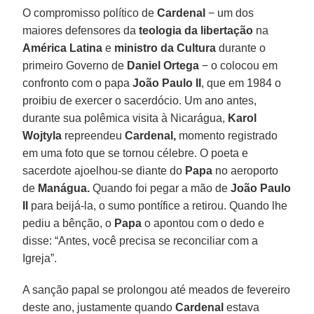
O compromisso político de
Cardenal
− um dos
maiores defensores da
teologia da libertação
na
América Latina
e
ministro da Cultura
durante o
primeiro Governo de
Daniel Ortega
− o colocou em
confronto com o papa
João Paulo II
, que em 1984 o
proibiu de exercer o sacerdócio. Um ano antes,
durante sua polêmica visita à Nicarágua,
Karol
Wojtyla
repreendeu
Cardenal,
momento registrado
em uma foto que se tornou célebre. O poeta e
sacerdote ajoelhou-se diante do
Papa
no aeroporto
de
Manágua.
Quando foi pegar a mão de
João Paulo
II
para beijá-la, o sumo pontífice a retirou. Quando lhe
pediu a bênção, o
Papa
o apontou com o dedo e
disse: “Antes, você precisa se reconciliar com a
Igreja”.
A sanção papal se prolongou até meados de fevereiro
deste ano, justamente quando
Cardenal
estava