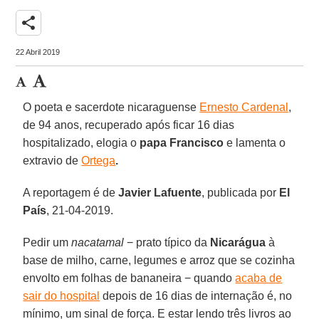
share
22 Abril 2019
O poeta e sacerdote nicaraguense
Ernesto Cardenal
,
de 94 anos, recuperado após ficar 16 dias
hospitalizado, elogia o
papa Francisco
e lamenta o
extravio de
Ortega
.
A reportagem é de
Javier Lafuente
, publicada por
El
País
, 21-04-2019.
Pedir um
nacatamal
− prato típico da
Nicarágua
à
base de milho, carne, legumes e arroz que se cozinha
envolto em folhas de bananeira − quando
acaba de
sair do hospital
depois de 16 dias de internação é, no
mínimo, um sinal de força. E estar lendo três livros ao