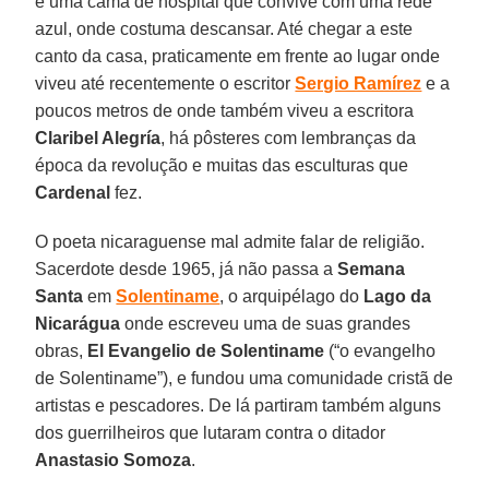
e uma cama de hospital que convive com uma rede
azul, onde costuma descansar. Até chegar a este
canto da casa, praticamente em frente ao lugar onde
viveu até recentemente o escritor
Sergio Ramírez
e a
poucos metros de onde também viveu a escritora
Claribel Alegría
, há pôsteres com lembranças da
época da revolução e muitas das esculturas que
Cardenal
fez.
O poeta nicaraguense mal admite falar de religião.
Sacerdote desde 1965, já não passa a
Semana
Santa
em
Solentiname
, o arquipélago do
Lago da
Nicarágua
onde escreveu uma de suas grandes
obras,
El Evangelio de Solentiname
(“o evangelho
de Solentiname”), e fundou uma comunidade cristã de
artistas e pescadores. De lá partiram também alguns
dos guerrilheiros que lutaram contra o ditador
Anastasio Somoza
.