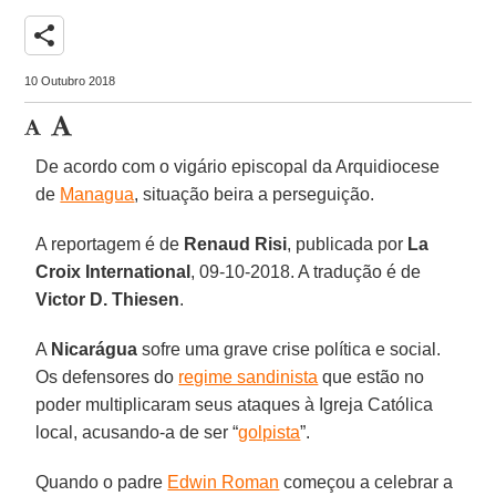
share
10 Outubro 2018
De acordo com o vigário episcopal da Arquidiocese
de
Managua
, situação beira a perseguição.
A reportagem é de
Renaud Risi
, publicada por
La
Croix International
, 09-10-2018. A tradução é de
Victor D. Thiesen
.
A
Nicarágua
sofre uma grave crise política e social.
Os defensores do
regime sandinista
que estão no
poder multiplicaram seus ataques à Igreja Católica
local, acusando-a de ser “
golpista
”.
Quando o padre
Edwin Roman
começou a celebrar a