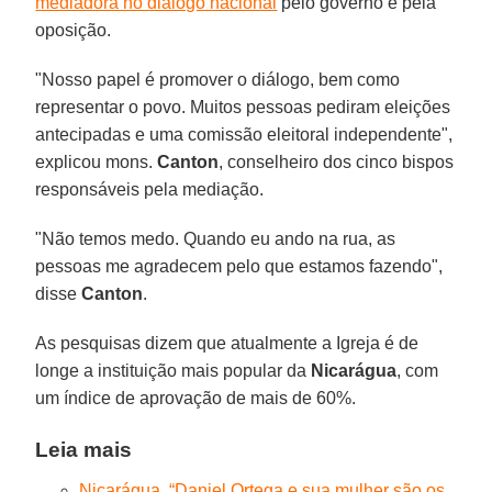
mediadora no diálogo nacional
pelo governo e pela
oposição.
"Nosso papel é promover o diálogo, bem como
representar o povo. Muitos pessoas pediram eleições
antecipadas e uma comissão eleitoral independente",
explicou mons.
Canton
, conselheiro dos cinco bispos
responsáveis ​​pela mediação.
"Não temos medo. Quando eu ando na rua, as
pessoas me agradecem pelo que estamos fazendo",
disse
Canton
.
As pesquisas dizem que atualmente a Igreja é de
longe a instituição mais popular da
Nicarágua
, com
um índice de aprovação de mais de 60%.
Leia mais
Nicarágua. “Daniel Ortega e sua mulher são os