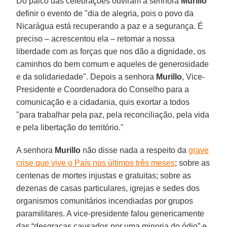
Do palco das celebrações ouviram a senhora
Murillo
definir o evento de "dia de alegria, pois o povo da
Nicarágua está recuperando a paz e a segurança. É
preciso – acrescentou ela – retomar a nossa
liberdade com as forças que nos dão a dignidade, os
caminhos do bem comum e aqueles de generosidade
e da solidariedade". Depois a senhora
Murillo
, Vice-
Presidente e Coordenadora do Conselho para a
comunicação e a cidadania, quis exortar a todos
"para trabalhar pela paz, pela reconciliação, pela vida
e pela libertação do território."
A senhora
Murillo
não disse nada a respeito da
grave
crise que vive o País nos últimos três meses
; sobre as
centenas de mortes injustas e gratuitas; sobre as
dezenas de casas particulares, igrejas e sedes dos
organismos comunitários incendiadas por grupos
paramilitares. A vice-presidente falou genericamente
das “desgraças causados por uma minoria do ódio” e