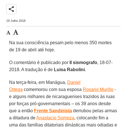
share
19 Julho 2018
Na sua consciência pesam pelo menos 350 mortes
de 19 de abril até hoje.
O comentário é publicado por
Il sismografo
, 18-07-
2018. A tradução é de
Luisa Rabolini
.
Na terça-feira, em Manágua,
Daniel
Ortega
comemorou com sua esposa
Rosario Murillo
-
e alguns milhares de nicaraguenses trazidos às ruas
por forças pró-governamentais – os 39 anos desde
que a então
Frente Sandinista
derrubou pelas armas
a ditadura de
Anastacio Somoza
, colocando fim a
uma das famílias ditatoriais dinásticas mais odiadas e