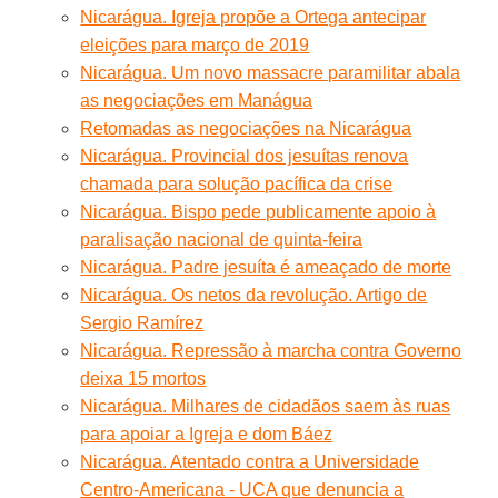
Nicarágua. Igreja propõe a Ortega antecipar
eleições para março de 2019
Nicarágua. Um novo massacre paramilitar abala
as negociações em Manágua
Retomadas as negociações na Nicarágua
Nicarágua. Provincial dos jesuítas renova
chamada para solução pacífica da crise
Nicarágua. Bispo pede publicamente apoio à
paralisação nacional de quinta-feira
Nicarágua. Padre jesuíta é ameaçado de morte
Nicarágua. Os netos da revolução. Artigo de
Sergio Ramírez
Nicarágua. Repressão à marcha contra Governo
deixa 15 mortos
Nicarágua. Milhares de cidadãos saem às ruas
para apoiar a Igreja e dom Báez
Nicarágua. Atentado contra a Universidade
Centro-Americana - UCA que denuncia a