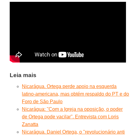
Leia mais
Nicarágua. Ortega perde apoio na esquerda
latino-americana, mas obtém respaldo do PT e do
Foro de São Paulo
Nicarágua: ''Com a Igreja na oposição, o poder
de Ortega pode vacilar''. Entrevista com Loris
Zanatta
Nicarágua. Daniel Ortega, o "revolucionário anti