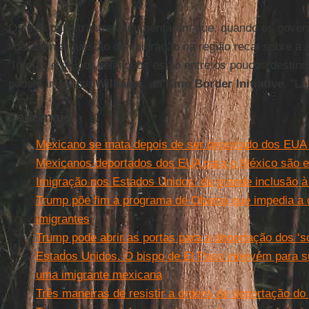
Os três palestrantes argumentaram que, quando os gover
lidar com a questão da imigração na região recai sobre a s
"Igrejas e grupos religiosos estão entre os poucos destin
podem ir", disse
Williams
, da
Kino Border Initiative
. "Lá
Leia mais
Mexicano se mata depois de ser deportado dos EUA p
Mexicanos deportados dos EUA para o México são e
Imigração nos Estados Unidos: da grande inclusão 
Trump põe fim a programa de Obama que impedia a 
imigrantes
Trump pode abrir as portas para a deportação dos ‘
Estados Unidos. O bispo de El Paso intervém para 
uma imigrante mexicana
Três maneiras de resistir a ordens de deportação d