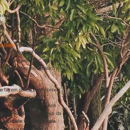
o mais crimes contra
5 e 2016, eles extorquiram
a Nieto
no
México
usa um
ticas de
Donald Trump
, mas
urso progressista", disse o
do] um abuso sistemático de
o
fazem pouco para conter
as
,
Guatemala
e
El
, com taxas de homicídios
rsula Roldán
, intelectual da
 na
Cidade da Guatemala
.
pressiva que continua