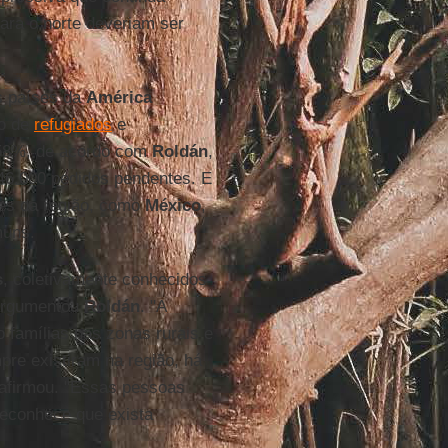
ara o norte deveriam ser
s países da
América
ro de
refugiados
e
8%, de acordo com
Roldán
,
46.000 pedidos pendentes. E
es da região, como
México
,
muns.
s
, coletivamente conhecidos
 argumentou
Roldán
. "A
 famílias nas zonas rurais e
re existiram na região, há
afirmou. "Essas pessoas
reconhece que exista