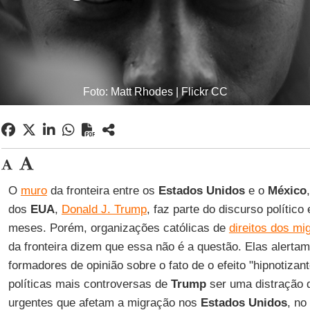
Foto: Matt Rhodes | Flickr CC
O
muro
da fronteira entre os
Estados Unidos
e o
México
dos
EUA
,
Donald J. Trump
, faz parte do discurso polític
meses. Porém, organizações católicas de
direitos dos mi
da fronteira dizem que essa não é a questão. Elas alertam
formadores de opinião sobre o fato de o efeito "hipnotiza
políticas mais controversas de
Trump
ser uma distração 
urgentes que afetam a migração nos
Estados Unidos
, no