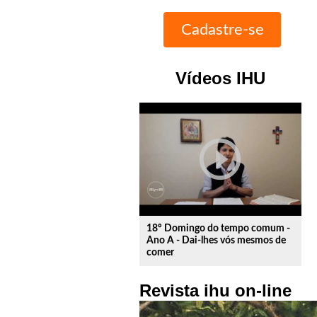
Vídeos IHU
play_circle_outline
18º Domingo do tempo comum -
Ano A - Dai-lhes vós mesmos de
comer
Revista ihu on-line