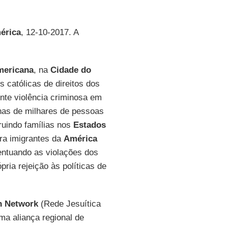
érica
, 12-10-2017. A
mericana
, na
Cidade do
 católicas de direitos dos
nte violência criminosa em
nas de milhares de pessoas
ruindo famílias nos
Estados
tra imigrantes da
América
entuando as violações dos
pria rejeição às políticas de
n Network
(Rede Jesuítica
uma aliança regional de