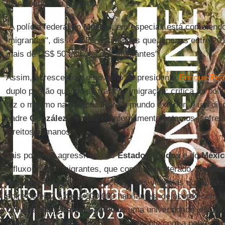
funcionários do governo.
"A polícia federal do
México
, em especial, está cometend
imigrantes", disse. "Nós estimamos que, apenas entre 201
mais de US$ 50 milhões dos imigrantes".
Assim, acrescentou, o governo do presidente
Enrique Peñ
duplo padrão quando se trata de imigração: critica as polí
faz o mesmo na prática. "Para o mundo exterior, é um disc
padre
González
, "enquanto internamente estamos [sofren
direitos humanos".
Tais políticas agressivas dos
Estados Unidos
e do
Méxic
o fluxo real de migrantes, que continua inalterado.
Hondur
Salvador
estão entre as nações mais violentas do mundo
entre 33 e 82 a cada 100.000 habitantes, de acordo com
U
Universidade Rafael Landívar
, uma universidade jesuíta
Considerando essa violência, juntamente com a pobreza o