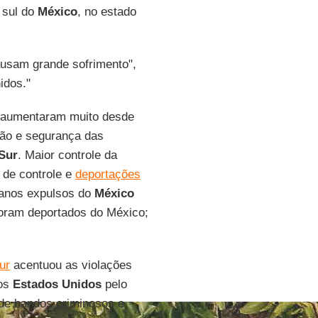
 sul do
México
, no estado
usam grande sofrimento",
idos."
aumentaram muito desde
ção e segurança das
Sur
. Maior controle da
 de controle e
deportações
canos expulsos do
México
foram deportados do México;
ur
acentuou as violações
 os
Estados Unidos
pelo
 de bandos criminosos e