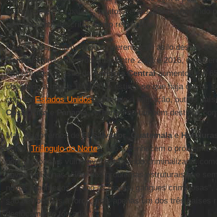
assolando esses países, muitos centro-americanos indo p
precisamente descritos como refugiados.
Na verdade, o número de requerentes de asilo desses trê
Central
é prova do problema. Entre 2001 e 2016, o núme
requerentes de asilo da
América Central
aumentou em 65
chegando a quase 108.000, e estima-se que haja outros 1
com os
Estados Unidos
contendo a migração, outros país
Costa Rica
e
Panamá
, tornaram-se também destinos co
Mas os governos de
El Salvador
,
Guatemala
e
Hondura
como "
Triângulo do Norte
", não reconhecem o problema,
população mais vulnerável está sendo criminalizada, como
povos indígenas. Além dos problemas estruturais que semp
novos fenômenos, como as maras, gangues criminosas", 
são deslocadas à força, mas apenas um dos três países 
deslocamento forçado."