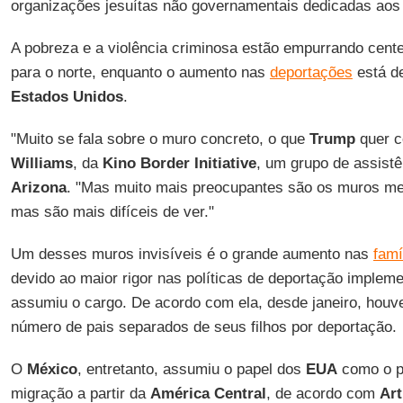
organizações jesuítas não governamentais dedicadas ao
A pobreza e a violência criminosa estão empurrando cent
para o norte, enquanto o aumento nas
deportações
está de
Estados Unidos
.
"Muito se fala sobre o muro concreto, o que
Trump
quer c
Williams
, da
Kino Border Initiative
, um grupo de assis
Arizona
. "Mas muito mais preocupantes são os muros men
mas são mais difíceis de ver."
Um desses muros invisíveis é o grande aumento nas
famí
devido ao maior rigor nas políticas de deportação imple
assumiu o cargo. De acordo com ela, desde janeiro, ho
número de pais separados de seus filhos por deportação.
O
México
, entretanto, assumiu o papel dos
EUA
como o pr
migração a partir da
América Central
, de acordo com
Ar