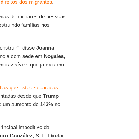
s
direitos dos migrantes
.
enas de milhares de pessoas
struindo famílias nos
onstruir", disse
Joanna
tência com sede em
Nogales
,
os visíveis que já existem,
lias que estão separadas
mentadas desde que
Trump
uve um aumento de 143% no
incipal impeditivo da
turo González
, S.J., Diretor