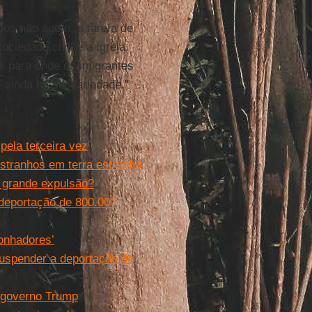
nos não agem, a tarefa de
ociedade civil e a Igreja.
os para onde os imigrantes
, ainda há solidariedade."
ela terceira vez
stranhos em terra estranha
à grande expulsão?
deportação de 800.000
sonhadores’
suspender a deportação de
o governo Trump