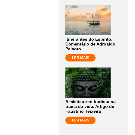
Itinerantes do Espírito.
Comentário de Adroaldo
Palaoro
LER MAIS
A mística zen budista na
trama da vida. Artigo de
Faustino Teixeira
LER MAIS