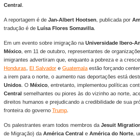
Central
.
A reportagem é de
Jan-Albert Hootsen
, publicada por
Am
tradução é de
Luísa Flores Somavilla
.
Em um evento sobre imigração na
Universidade Ibero-A
México
, em 11 de outubro, representantes de organizações
imigrantes advertiram que, enquanto a pobreza e a cresce
Honduras
,
El Salvador
e
Guatemala
estão forçando cente
a irem para o norte, o aumento nas deportações está dest
Unidos
. O
México
, entretanto, implementou políticas con
Central
semelhantes ou piores às do vizinho ao norte, ac
direitos humanos e prejudicando a credibilidade de sua pró
fronteira do governo
Trump
.
Os palestrantes eram todos membros da
Jesuit Migratio
de Migração) da
América Central
e
América do Norte
, 