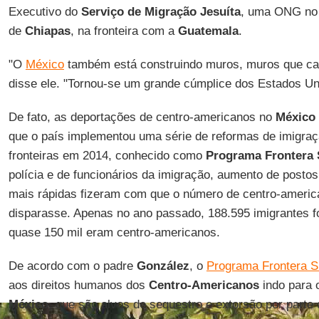
Executivo do
Serviço de Migração Jesuíta
, uma ONG no
de
Chiapas
, na fronteira com a
Guatemala
.
"O
México
também está construindo muros, muros que ca
disse ele. "Tornou-se um grande cúmplice dos Estados Un
De fato, as deportações de centro-americanos no
México
que o país implementou uma série de reformas de imigra
fronteiras em 2014, conhecido como
Programa Frontera 
polícia e de funcionários da imigração, aumento de postos
mais rápidas fizeram com que o número de centro-ameri
disparasse. Apenas no ano passado, 188.595 imigrantes 
quase 150 mil eram centro-americanos.
De acordo com o padre
González
, o
Programa Frontera S
aos direitos humanos dos
Centro-Americanos
indo para
México
, que são alvos de sequestro e extorsão por parte