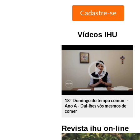
Vídeos IHU
play_circle_outline
18º Domingo do tempo comum -
Ano A - Dai-lhes vós mesmos de
comer
Revista ihu on-line