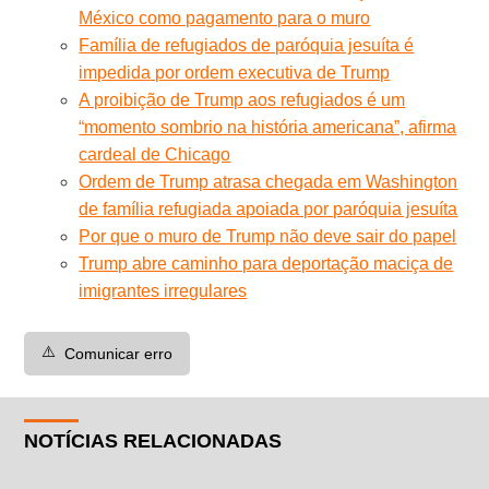
México como pagamento para o muro
Família de refugiados de paróquia jesuíta é
impedida por ordem executiva de Trump
A proibição de Trump aos refugiados é um
“momento sombrio na história americana”, afirma
cardeal de Chicago
Ordem de Trump atrasa chegada em Washington
de família refugiada apoiada por paróquia jesuíta
Por que o muro de Trump não deve sair do papel
Trump abre caminho para deportação maciça de
imigrantes irregulares
⚠️
Comunicar erro
NOTÍCIAS RELACIONADAS