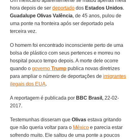
Um mexicano aparentemente se matou apenas meia
hora depois de ser
deportado
dos
Estados Unidos
.
Guadalupe Olivas Valência
, de 45 anos, pulou de
uma ponte na fronteira após ser deportado pela
terceira vez.
O homem foi encontrado inconsciente perto de uma
bolsa de plástico com seus pertences e morreu no
hospital pouco tempo depois. A morte dele ocorre
quando o
governo
Trump
publica novas diretrizes
para ampliar o número de deportações de
imigrantes
ilegais dos EUA
.
A reportagem é publicada por
BBC Brasil,
22-02-
2017.
Testemunhas disseram que
Olivas
estava gritando
que não queria voltar para o
México
e parecia estar
sofrendo muito. Ele saltou de uma ponte a poucos