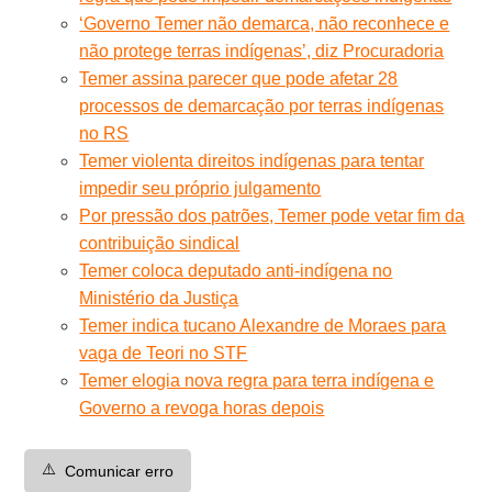
‘Governo Temer não demarca, não reconhece e
não protege terras indígenas’, diz Procuradoria
Temer assina parecer que pode afetar 28
processos de demarcação por terras indígenas
no RS
Temer violenta direitos indígenas para tentar
impedir seu próprio julgamento
Por pressão dos patrões, Temer pode vetar fim da
contribuição sindical
Temer coloca deputado anti-indígena no
Ministério da Justiça
Temer indica tucano Alexandre de Moraes para
vaga de Teori no STF
Temer elogia nova regra para terra indígena e
Governo a revoga horas depois
⚠️
Comunicar erro