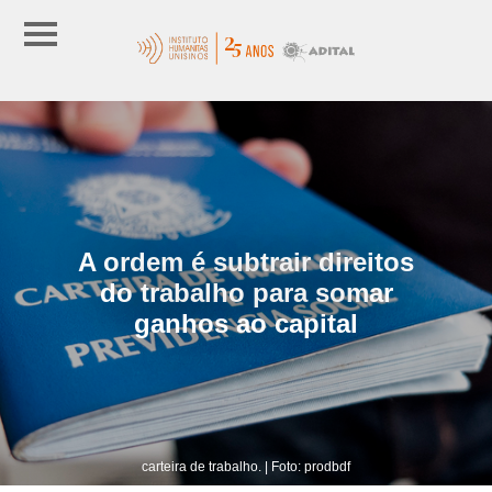
A ordem é subtrair direitos
do trabalho para somar
ganhos ao capital
carteira de trabalho. | Foto: prodbdf